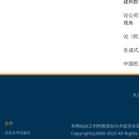
建构数
论公司
视角
论《民
生成式
中国民
关
合作
本网站由王利明教授创办并提供全
北京大学出版社
Copyright◎2000-2023 All Rights