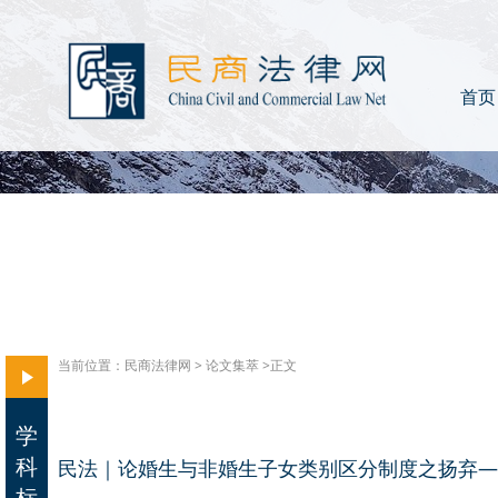
首页
当前位置：
民商法律网
>
论文集萃
>正文
学
科
民法｜论婚生与非婚生子女类别区分制度之扬弃—
标