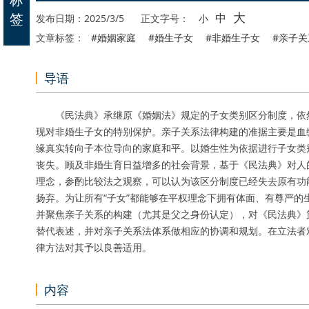
大
签
中
发布日期：2025/3/5
正文字号：
小
文章标签：
#婚姻家庭
#婚生子女
#非婚生子女
#亲子关
导语
《民法典》承继原《婚姻法》规定的子女类别区分制度，依然把“
现对非婚生子女的特别保护。亲子关系法律构建的准据主要是血
缘真实转向子本位导向的家庭和平。以婚生性为依据进行子女类
丧失。顾及非婚生育日益增多的社会背景，基于《民法典》对人
理念，参酌比较法之观察，可以认为该区分制度已经失去原有功
扬弃。为让所有“子女”都能够在平权理念下拥有体面、有尊严的生
并聚焦亲子关系的构建（尤其是父之身份认定），对《民法典》第 1
替代表述，并对亲子关系法体系做相应的协调和规划。在立法者
律方法对其予以良善适用。
内容