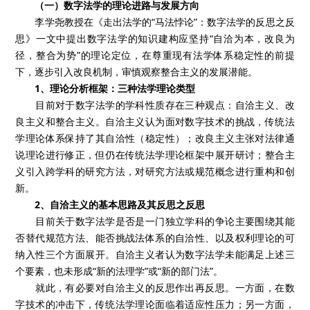
（一）数字法学的理论进路与发展方向
李学尧教授在《走出法学的“马法悖论”：数字法学的反思之反
思》一文中提出数字法学的知识建构应坚持“自洽为本，改良为
径，整合为势”的理论定位，在尊重现有法学体系稳定性的前提
下，逐步引入改良机制，审慎观察整合主义的发展潜能。
1、理论分析框架：三种法学理论类型
目前对于数字法学的学科性质存在三种观点：自洽主义、改
良主义和整合主义。自洽主义认为面对数字技术的挑战，传统法
学理论体系保持了其自洽性（稳定性）；改良主义主张对法律通
说理论进行修正，但仍在传统法学理论框架中展开研讨；整合主
义引入跨学科的研究方法，对研究方法或规范概念进行重构和创
新。
2、自洽主义的基本思路及其反思之反思
目前关于数字法学是否是一门独立学科的争论主要围绕其能
否替代规范方法、能否挑战法体系的自洽性、以及权利理论的可
纳入性三个方面展开。自洽主义者认为数字法学未能满足上述三
个要素，也未形成“新的法理学”或“新的部门法”。
就此，有必要对自洽主义的反思作出再反思。一方面，在数
字技术的冲击下，传统法学理论面临着适应性压力；另一方面，