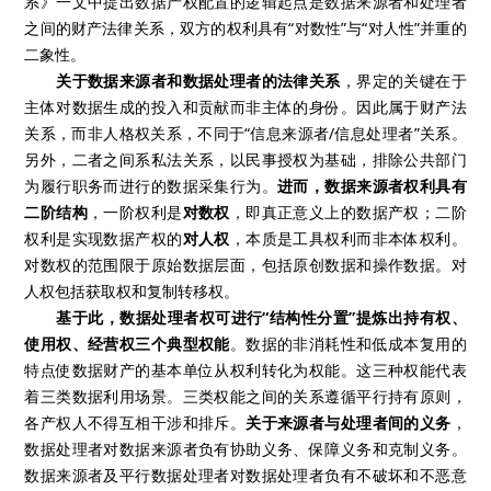
系》一文中提出数据产权配置的逻辑起点是数据来源者和处理者
之间的财产法律关系，双方的权利具有“对数性”与“对人性”并重的
二象性。
关于数据来源者和数据处理者的法律关系
，界定的关键在于
主体对数据生成的投入和贡献而非主体的身份。因此属于财产法
关系，而非人格权关系，不同于“信息来源者/信息处理者”关系。
另外，二者之间系私法关系，以民事授权为基础，排除公共部门
为履行职务而进行的数据采集行为。
进而，数据来源者权利具有
二阶结构
，一阶权利是
对数权
，即真正意义上的数据产权；二阶
权利是实现数据产权的
对人权
，本质是工具权利而非本体权利。
对数权的范围限于原始数据层面，包括原创数据和操作数据。对
人权包括获取权和复制转移权。
基于此，数据处理者权可进行“结构性分置”提炼出持有权、
使用权、经营权三个典型权能
。数据的非消耗性和低成本复用的
特点使数据财产的基本单位从权利转化为权能。这三种权能代表
着三类数据利用场景。三类权能之间的关系遵循平行持有原则，
各产权人不得互相干涉和排斥。
关于来源者与处理者间的义务
，
数据处理者对数据来源者负有协助义务、保障义务和克制义务。
数据来源者及平行数据处理者对数据处理者负有不破坏和不恶意