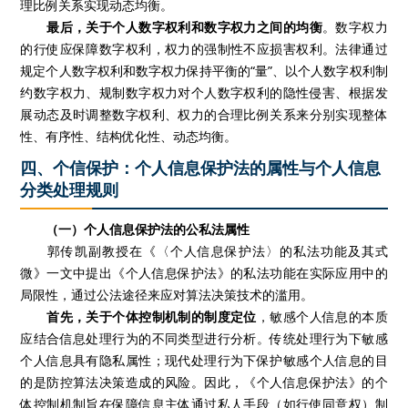
理比例关系实现动态均衡。
最后，关于个人数字权利和数字权力之间的均衡
。数字权力
的行使应保障数字权利，权力的强制性不应损害权利。法律通过
规定个人数字权利和数字权力保持平衡的“量”、以个人数字权利制
约数字权力、规制数字权力对个人数字权利的隐性侵害、根据发
展动态及时调整数字权利、权力的合理比例关系来分别实现整体
性、有序性、结构优化性、动态均衡。
四、个信保护：个人信息保护法的属性与个人信息
分类处理规则
（一）个人信息保护法的公私法属性
郭传凯副教授在《〈个人信息保护法〉的私法功能及其式
微》一文中提出《个人信息保护法》的私法功能在实际应用中的
局限性，通过公法途径来应对算法决策技术的滥用。
首先，关于个体控制机制的制度定位
，敏感个人信息的本质
应结合信息处理行为的不同类型进行分析。传统处理行为下敏感
个人信息具有隐私属性；现代处理行为下保护敏感个人信息的目
的是防控算法决策造成的风险。因此，《个人信息保护法》的个
体控制机制旨在保障信息主体通过私人手段（如行使同意权）制