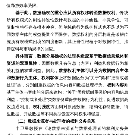
值释放效率受限。
基于此，数据确权的重心应从所有权移转至数据权利
。传统
所有权模式的刚性排他性设计与数据的非排他性、非竞争性、可
复制性特征存在根本冲突。但单纯的行为保护模式也不足以为不
同数据主体的权益提供全面保护。数据权利的分层构造是破解传
统所有权模式困境的制度创新，其正当性根植于对数据特性、法
律逻辑与市场规律的回应。
具体而言，数据分层确权的法理构造应基于数据信息载体和
资源的双重属性
，因而数据具有信息（内容）利益和数据行为相
关利益的双重利益。据此，
数据权利主体可以分为数据内容主体
和数据行为主体。权利客体上
将数据区分为“关于”类和“控制或者
处理”类，分别侧重数据的信息内容和数据处理行为。
权利内容
则
基于主体与客体的分层来建构：“关于”类数据侧重保护内容和信息
利益，“控制或者处理”类数据侧重保护数据行为利益，促进数据高
效流通利用。
权利强度
方面则对原始数据、结构化存储数据、衍
生数据、开放数据等不同类型设置不同权限和强度。
（二）数据来源者与处理者的权利义务关系
申卫星教授在《论数据来源者与数据处理者的权利义务关