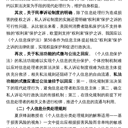
约以算法决策为手段的现代处理行为，维护自身权益。
其次，关于民事诉讼制度的明确
，除了信息处理行为造成损
害的侵权之诉，私人诉讼制度的实施还需明确“权利束”保护之诉的
可行性问题。从比较法来看，美国州消费者隐私保护法不支持单
独的“权利束”保护之诉，欧盟则支持“权利束”保护之诉。我国应以
《个人信息保护法》第50条作为信息主体提起独立“权利束”保护
之诉的法律依据，实现权益保护和促进行政执法。
再次，关于私法功能的式微与公法之回应
。《个人信息保护
法》的私法功能难以实现个人信息的充分保护。个体控制机制难
以应对信息处理者的算法决策，私人诉讼制度很难为信息主体提
供充分救济，相关私法规则还阻碍了个人信息的自由流通。
私法
功能的式微应通过公法途径予以回应
：第一，强化规制算法决策
下的现代处理行为，避免信息处理者欺压信息主体；第二，确立
私人诉讼与行政执法的衔接机制；第三，在强化规制的前提下对
信息处理者的相关义务进行松绑，推进个人信息的流通与利用。
（二）个人信息分类处理规则
夏庆锋副教授在《个人信息分类处理规则的解释适用——基
于损害风险的视角》一文中提出应根据损害风险而非单纯的敏感