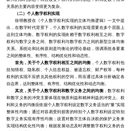
关系的主要内容变得更为复杂。
（二）个人数字权利实现
徐明教授在《个人数字权利实现的立体均衡逻辑》一文中提
出，在数字时代背景下，个人数字权利的实现需要在多个层面上
达到立体均衡。数字权利的实现依赖于数字权利相互之间、数字
权利与数字义务之间、数字权利与数字权力之间的新型立体均衡
关系。系统论和比例原则是均衡论的理论基础，强调系统各要素
之间的整体性、有序性、结构优化性和动态性。
首先，关于个人数字权利相互之间的均衡
，个人数字权利包
括知情权、隐私权、个人信息权益、被遗忘权、财产权等，每种
权利的实现不应挤兑其他权利的空间，而应通过具体分析确定各
自边界，达到整体性、有序性、结构优化性和动态均衡。
其次，关于个人数字权利和数字义务之间的均衡
，数字权利
和数字义务的冲突主要体现在物质利益和精神利益的冲突上。权
利和义务的均衡应依据个人数字权利设定数字义务适当的“量”实现
整体性均衡；通过对容易受到损害的特别个人数字权利设定特别
数字义务实现有序性均衡；设置对数字主体自决权的保护义务来
实现结构优化性均衡；根据发展动态及时调整数字权利义务的合