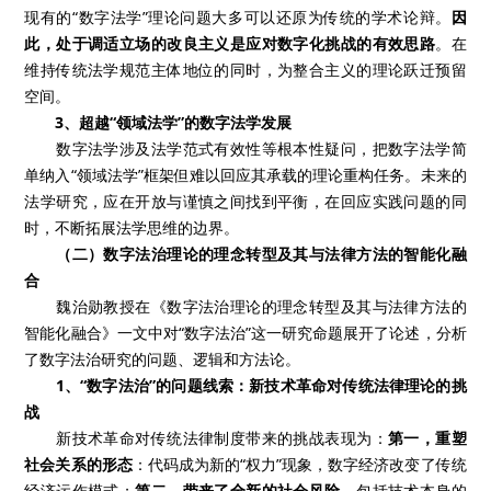
现有的“数字法学”理论问题大多可以还原为传统的学术论辩。
因
此，处于调适立场的改良主义是应对数字化挑战的有效思路
。在
维持传统法学规范主体地位的同时，为整合主义的理论跃迁预留
空间。
3、超越“领域法学”的数字法学发展
数字法学涉及法学范式有效性等根本性疑问，把数字法学简
单纳入“领域法学”框架但难以回应其承载的理论重构任务。未来的
法学研究，应在开放与谨慎之间找到平衡，在回应实践问题的同
时，不断拓展法学思维的边界。
（二）数字法治理论的理念转型及其与法律方法的智能化融
合
魏治勋教授在《数字法治理论的理念转型及其与法律方法的
智能化融合》一文中对“数字法治”这一研究命题展开了论述，分析
了数字法治研究的问题、逻辑和方法论。
1、“数字法治”的问题线索：新技术革命对传统法律理论的挑
战
新技术革命对传统法律制度带来的挑战表现为：
第一，重塑
社会关系的形态
：代码成为新的“权力”现象，数字经济改变了传统
经济运作模式；
第二，带来了全新的社会风险
，包括技术本身的