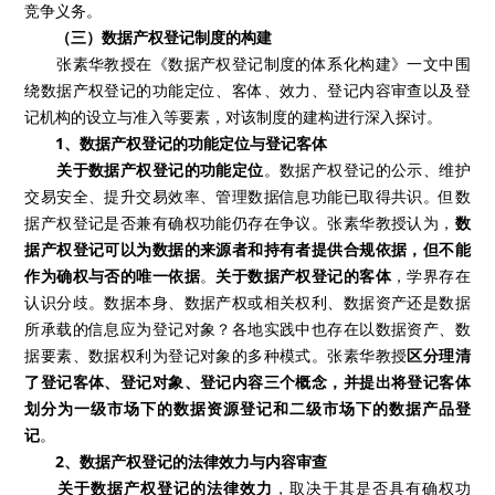
竞争义务。
（三）数据产权登记制度的构建
张素华教授在《数据产权登记制度的体系化构建》一文中围
绕数据产权登记的功能定位、客体、效力、登记内容审查以及登
记机构的设立与准入等要素，对该制度的建构进行深入探讨。
1、数据产权登记的功能定位与登记客体
关于数据产权登记的功能定位
。数据产权登记的公示、维护
交易安全、提升交易效率、管理数据信息功能已取得共识。但数
据产权登记是否兼有确权功能仍存在争议。张素华教授认为，
数
据产权登记可以为数据的来源者和持有者提供合规依据，但不能
作为确权与否的唯一依据
。
关于数据产权登记的客体
，学界存在
认识分歧。数据本身、数据产权或相关权利、数据资产还是数据
所承载的信息应为登记对象？各地实践中也存在以数据资产、数
据要素、数据权利为登记对象的多种模式。张素华教授
区分理清
了登记客体、登记对象、登记内容三个概念，并提出将登记客体
划分为一级市场下的数据资源登记和二级市场下的数据产品登
记
。
2、数据产权登记的法律效力与内容审查
关于数据产权登记的法律效力
，取决于其是否具有确权功