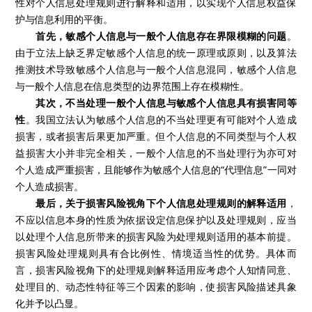
性对个人信息处理规则进行解释和适用，以实现个人信息权益保
护与信息利用的平衡。
首先，敏感个人信息与一般个人信息存在界限模糊的问题
。
由于立法上缺乏界定敏感个人信息的统一原理或原则，以及算法
推测技术导致敏感个人信息与一般个人信息混同，敏感个人信息
与一般个人信息在信息类型的边界范围上存在模糊性。
其次，不当处理一般个人信息与敏感个人信息具有损害同等
性
。我国立法认为敏感个人信息的不当处理更有可能对个人造成
损害，或者损害后果更加严重。但个人信息的不同类型与个人权
益损害大小并非完全相关，一般个人信息的不当处理行为亦可对
个人造成严重损害，且能够作为敏感个人信息的“代理信息”一同对
个人造成损害。
最后，关于损害风险视角下个人信息处理规则的解释适用
，
不应以信息本身的性质为依据设定信息保护以及处理规则，应当
以处理个人信息所带来的损害风险为处理规则适用的基本前提。
损害风险处理规则具有合比例性、情境适当性的优势。具体而
言，损害风险视角下的处理规则解释适用应考虑个人知情同意、
处理目的、动态性特征等三个因素的影响，使损害风险描述具象
化并予以凸显。