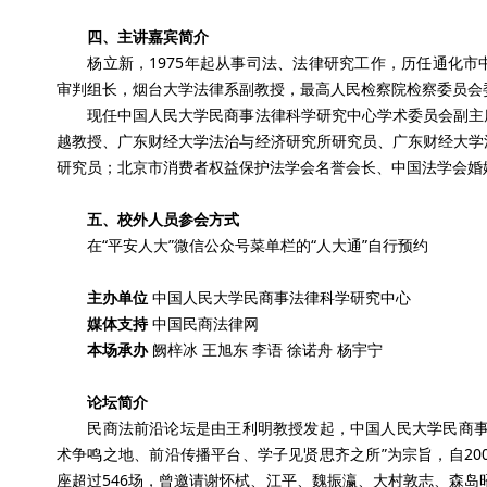
四、主讲嘉宾简介
杨立新，1975年起从事司法、法律研究工作，历任通化市
审判组长，烟台大学法律系副教授，最高人民检察院检察委员会
现任中国人民大学民商事法律科学研究中心学术委员会副主席
越教授、广东财经大学法治与经济研究所研究员、广东财经大学
研究员；北京市消费者权益保护法学会名誉会长、中国法学会婚
五、校外人员参会方式
在“平安人大”微信公众号菜单栏的“人大通”自行预约
主办单位
中国人民大学民商事法律科学研究中心
媒体支持
中国民商法律网
本场承办
阙梓冰 王旭东 李语 徐诺舟 杨宇宁
论坛简介
民商法前沿论坛是由王利明教授发起，中国人民大学民商事法
术争鸣之地、前沿传播平台、学子见贤思齐之所”为宗旨，自20
座超过546场，曾邀请谢怀栻、江平、魏振瀛、大村敦志、森岛