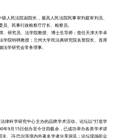
中级人民法院副院长，最高人民法院民事审判庭审判员、
委员、民事行政检察厅厅长、检察员。
、研究员、法学院教授、博士生导师；曾任天津大学卓
法学院特聘教授；兰州大学民法典研究院名誉院长、首席
姻法学研究会常务理事。
律科学研究中心主办的品牌学术活动。论坛以“打造学
00年9月15日创办至今廿四载余，已成功举办各类学术讲
昭夫、冯·巴尔等境内外著名学者分享洞见；论坛现场听众