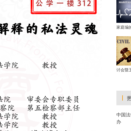
家庭编
讨会暨
中国法
办