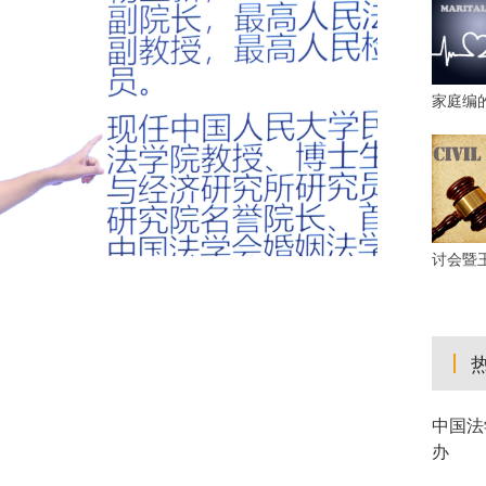
家庭编
讨会暨
中国法
办