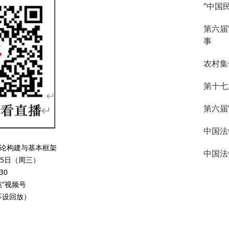
“中国
第六届
事
农村集
第十七
第六届
中国法
论构建与基本框架
中国法
月15日（周三）
:30
苑”视频号
不设回放）