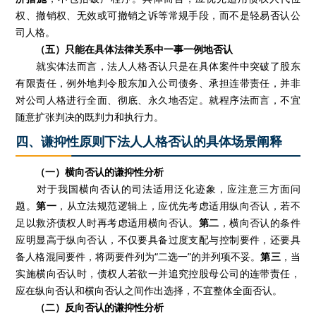
权、撤销权、无效或可撤销之诉等常规手段，而不是轻易否认公
司人格。
（五）只能在具体法律关系中一事一例地否认
就实体法而言，法人人格否认只是在具体案件中突破了股东
有限责任，例外地判令股东加入公司债务、承担连带责任，并非
对公司人格进行全面、彻底、永久地否定。就程序法而言，不宜
随意扩张判决的既判力和执行力。
四、谦抑性原则下法人人格否认的具体场景阐释
（一）横向否认的谦抑性分析
对于我国横向否认的司法适用泛化迹象，应注意三方面问
题。
第一
，从立法规范逻辑上，应优先考虑适用纵向否认，若不
足以救济债权人时再考虑适用横向否认。
第二
，横向否认的条件
应明显高于纵向否认，不仅要具备过度支配与控制要件，还要具
备人格混同要件，将两要件列为“二选一”的并列项不妥。
第三
，当
实施横向否认时，债权人若欲一并追究控股母公司的连带责任，
应在纵向否认和横向否认之间作出选择，不宜整体全面否认。
（二）反向否认的谦抑性分析