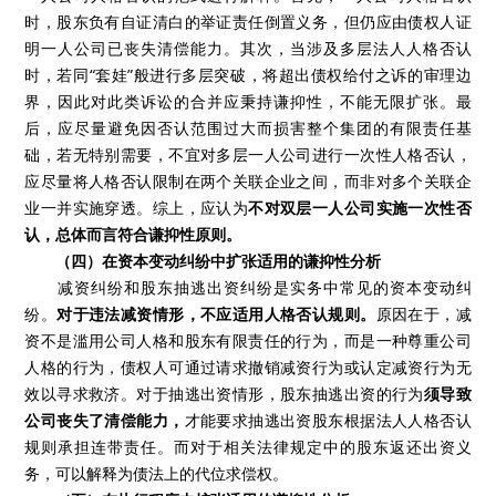
时，股东负有自证清白的举证责任倒置义务，但仍应由债权人证
明一人公司已丧失清偿能力。其次，当涉及多层法人人格否认
时，若同“套娃”般进行多层突破，将超出债权给付之诉的审理边
界，因此对此类诉讼的合并应秉持谦抑性，不能无限扩张。最
后，应尽量避免因否认范围过大而损害整个集团的有限责任基
础，若无特别需要，不宜对多层一人公司进行一次性人格否认，
应尽量将人格否认限制在两个关联企业之间，而非对多个关联企
业一并实施穿透。综上，应认为
不对双层一人公司实施一次性否
认，总体而言符合谦抑性原则。
（四）在资本变动纠纷中扩张适用的谦抑性分析
减资纠纷和股东抽逃出资纠纷是实务中常见的资本变动纠
纷。
对于违法减资情形，不应适用人格否认规则。
原因在于，减
资不是滥用公司人格和股东有限责任的行为，而是一种尊重公司
人格的行为，债权人可通过请求撤销减资行为或认定减资行为无
效以寻求救济。对于抽逃出资情形，股东抽逃出资的行为
须导致
公司丧失了清偿能力，
才能要求抽逃出资股东根据法人人格否认
规则承担连带责任。而对于相关法律规定中的股东返还出资义
务，可以解释为债法上的代位求偿权。