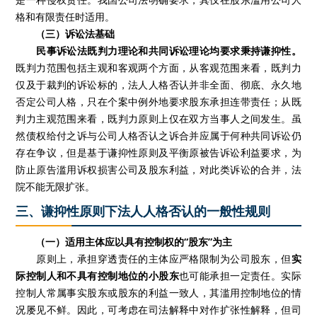
格和有限责任时适用。
（三）诉讼法基础
民事诉讼法既判力理论和共同诉讼理论均要求秉持谦抑性。
既判力范围包括主观和客观两个方面，从客观范围来看，既判力
仅及于裁判的诉讼标的，法人人格否认并非全面、彻底、永久地
否定公司人格，只在个案中例外地要求股东承担连带责任；从既
判力主观范围来看，既判力原则上仅在双方当事人之间发生。虽
然债权给付之诉与公司人格否认之诉合并应属于何种共同诉讼仍
存在争议，但是基于谦抑性原则及平衡原被告诉讼利益要求，为
防止原告滥用诉权损害公司及股东利益，对此类诉讼的合并，法
院不能无限扩张。
三、谦抑性原则下法人人格否认的一般性规则
（一）适用主体应以具有控制权的“股东”为主
原则上，承担穿透责任的主体应严格限制为公司股东，但
实
际控制人和不具有控制地位的小股东
也可能承担一定责任。实际
控制人常属事实股东或股东的利益一致人，其滥用控制地位的情
况屡见不鲜。因此，可考虑在司法解释中对作扩张性解释，但司