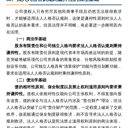
公司债权人只有穷尽其他民商事手段且仍然无法获得救济
时，才能够适用法人人格否认规则，这便是谦抑性原则对法人人
格否认的基本要求。但其法理并不明晰，有必要进一步阐明其内
在法理。
（一）商法学基础
股东有限责任和公司独立人格均要求法人人格否认规则秉持
谦抑性。
股东有限责任原则是现代资本市场高效运转的前提，随
意突破将破坏现代公司所具备的筹集资金、分散风险和鼓励投资
创业等功能。公司独立人格具有“清算保护”功能与责任划断功能，
要求在适用法人人格否认规则时秉持谦抑性原则。
（二）债法学基础
债的相对性原则、保全制度以及禁止权利滥用原则均要求秉
持谦抑性。
债权人依相对性仅能向公司主张权利，不得直接向股
东追责。债的保全与法人人格否认均涉及 “责任财产”理论，但法
人人格否认突破了公司“责任财产”的范围，一定程度上破坏了交易
秩序，故若能通过保全制度获得救济，则不宜寻求法人人格否认
规则救济。法人人格否认是民法禁止滥用权利原则的商法体现，
是一种侵权责任。我国公司法明确要求，其仅在股东滥用公司人