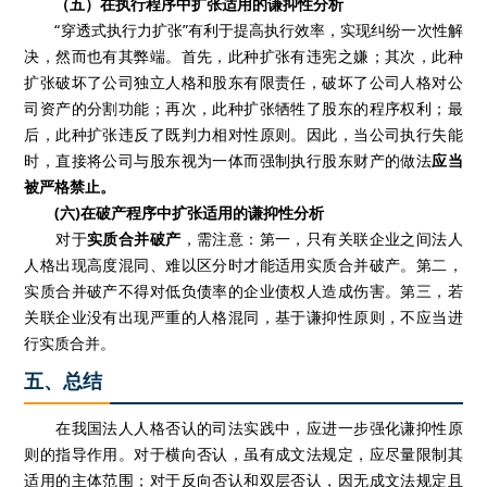
（五）在执行程序中扩张适用的谦抑性分析
“穿透式执行力扩张”有利于提高执行效率，实现纠纷一次性解
决，然而也有其弊端。首先，此种扩张有违宪之嫌；其次，此种
扩张破坏了公司独立人格和股东有限责任，破坏了公司人格对公
司资产的分割功能；再次，此种扩张牺牲了股东的程序权利；最
后，此种扩张违反了既判力相对性原则。因此，当公司执行失能
时，直接将公司与股东视为一体而强制执行股东财产的做法
应当
被严格禁止。
(六)在破产程序中扩张适用的谦抑性分析
对于
实质合并破产
，需注意：第一，只有关联企业之间法人
人格出现高度混同、难以区分时才能适用实质合并破产。第二，
实质合并破产不得对低负债率的企业债权人造成伤害。第三，若
关联企业没有出现严重的人格混同，基于谦抑性原则，不应当进
行实质合并。
五、总结
在我国法人人格否认的司法实践中，应进一步强化谦抑性原
则的指导作用。对于横向否认，虽有成文法规定，应尽量限制其
适用的主体范围；对于反向否认和双层否认，因无成文法规定且