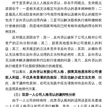
对于是否承认法人人格反向否认，存在不同观点。支持观点
原因在于：一是相关成文法规定与反向否认的基本精神相符；二
是最高人民法院发布的第15号指导性案例以及横向否认的规范中
包含了反向否认的法理内涵；三是可以解决股权执行难和撤销权
行使难的问题；四是域外国家和地区已经有相对成熟的理论和判
例支持。
反对观点原因在于：其一，反向否认破坏了公司人格对公司
资产的正向分割功能；其二，损害其他股东和公司债权人的利
益；其三，相关规定的立法本意并非反向否认；其四，从横向否
认无法推导出反向否认法理的正当性和必然性；其五，反向否认
无法根本解决撤销权和代位权行使难的问题；其六，反向否认的
执行难度并不比股权强制执行的难度低。
可以看出，
反向否认有损公司人格，损害其他股东和公司债
权人利益，不仅具有显著的负效应，而且也缺少成文法支持
。因
此，基于谦抑性原则，在司法实践中应当谨慎对待反向否认，优
先适用其他替代方案。
（三）双层一人公司人格否认的谦抑性分析
由于一人公司的特殊性，此类否认规则的适用还是应先遵循
一人公司人格否认的范式进行解释。首先，一人公司人格否认