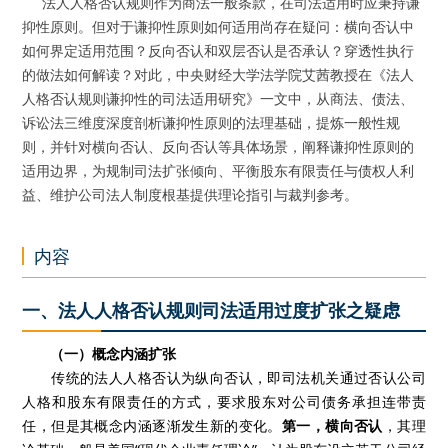
法人人格否认规则作为商法一般条款，在司法适用时应秉持谦
抑性原则。但对于谦抑性原则如何适用尚存在疑问：横向否认中
如何界定适用范围？反向否认和双层否认是否承认？穿透性执行
的做法如何解读？对此，中央财经大学法学院艾茜教授在《法人
人格否认规则谦抑性的司法适用研究》一文中，从商法、债法、
诉讼法三维度深度剖析谦抑性原则的法理基础，提炼一般性规
则，并针对横向否认、反向否认等具体场景，阐释谦抑性原则的
适用边界，为规制司法扩张倾向、平衡股东有限责任与债权人利
益、维护公司法人制度根基提供理论指引与裁判参考。
内容
一、法人人格否认规则司法适用过度扩张之疑虑
（一）概念内涵扩张
传统的法人人格否认为纵向否认，即司法机关通过否认公司
人格和股东有限责任的方式，要求股东对公司债务承担连带责
任，但是其概念内涵逐渐发生新的变化。
第一，横向否认
，其理