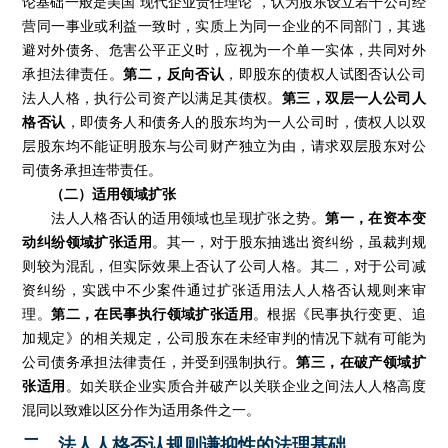
论基础一般是美国“现代企业责任理论”，认为股东设立若干公司经
营同一事业或利益一致时，实质上为同一企业的不同部门，其逃
避对外债务、危害公平正义时，应视为一个单一实体，共同对外
承担法律责任。
第二，反向否认
，即股东的债权人试图否认公司
法人人格，执行公司资产以满足其债权。
第三，双层一人公司人
格否认
，即债务人和债务人的股东均为一人公司时，债权人以双
层股东均不能证明股东与公司财产独立为由，请求双层股东对公
司债务承担连带责任。
（二）适用领域扩张
法人人格否认的适用领域也呈现扩张之势。
第一，在资本变
动纠纷领域扩张适用
。其一，对于股东抽逃出资纠纷，虽裁判规
则较为混乱，但实际效果上否认了公司人格。其二，对于公司减
资纠纷，实践中不少案件通过扩张适用法人人格否认规则来审
理。
第二，在民事执行领域扩张适用
。根据《民事执行变更、追
加规定》的相关规定，公司股东在未经审判的情况下就有可能为
公司债务承担法律责任，并受到强制执行。
第三，在破产领域扩
张适用
。如关联企业实质合并破产以关联企业之间法人人格高度
混同以致难以区分作为适用条件之一。
二、法人人格否认规则谦抑性的法理基础