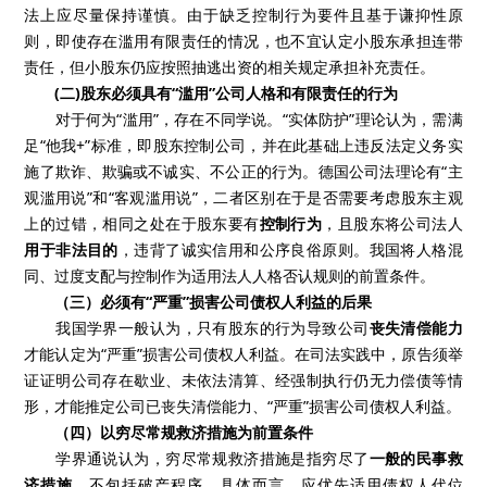
法上应尽量保持谨慎。由于缺乏控制行为要件且基于谦抑性原
则，即使存在滥用有限责任的情况，也不宜认定小股东承担连带
责任，但小股东仍应按照抽逃出资的相关规定承担补充责任。
(二)股东必须具有“滥用”公司人格和有限责任的行为
对于何为“滥用”，存在不同学说。“实体防护”理论认为，需满
足“他我+”标准，即股东控制公司，并在此基础上违反法定义务实
施了欺诈、欺骗或不诚实、不公正的行为。德国公司法理论有“主
观滥用说”和“客观滥用说”，二者区别在于是否需要考虑股东主观
上的过错，相同之处在于股东要有
控制行为
，且股东将公司法人
用于非法目的
，违背了诚实信用和公序良俗原则。我国将人格混
同、过度支配与控制作为适用法人人格否认规则的前置条件。
（三）必须有“严重”损害公司债权人利益的后果
我国学界一般认为，只有股东的行为导致公司
丧失清偿能力
才能认定为“严重”损害公司债权人利益。在司法实践中，原告须举
证证明公司存在歇业、未依法清算、经强制执行仍无力偿债等情
形，才能推定公司已丧失清偿能力、“严重”损害公司债权人利益。
（四）以穷尽常规救济措施为前置条件
学界通说认为，穷尽常规救济措施是指穷尽了
一般的民事救
济措施
，不包括破产程序。具体而言，应优先适用债权人代位