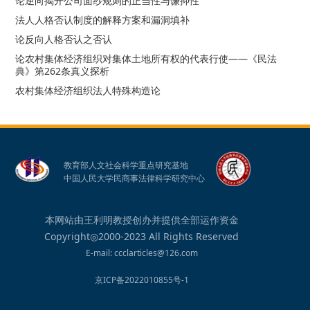
论逆向揭开公司面纱规则的正当性与谦抑性
法人人格否认制度的解释方案和漏洞填补
论反向人格否认之否认
论农村集体经济组织对集体土地所有权的代表行使——《民法
典》第262条真义探析
农村集体经济组织法人特殊构造论
教育部人文社会科学重点研究基地
中国人民大学民商事法律科学研究中心
本网站由王利明教授创办并提供全部运作资金
Copyright◎2000-2023 All Rights Reserved
E-mail: ccclarticles@126.com
京ICP备2022010855号-1