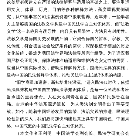
论创新必须建立在严谨的法律解释与适用的基础之上。要注重运
用文义、体系、历史、目的等多种解释方法，高度重视案例研
究，从中国丰富的司法案例资源中汲取营养。近年来，一些学者
力主借鉴德国的法教义学构建中国民法学自主知识体系。但“法教
义学”这一名称具有误导性，内容具有局限性，方法具有封闭性。
法教义学是德国历史发展的产物，它契合德国的哲学、宗教、文
化传统，符合德国社会经济条件的需求，深深根植于德国的历史
文化传统，很难为我国法学界和法律界所完全继受。为了适应我
国严格公正司法、保障法律准确适用和维护法之安定性的需要，
应当从中国实际出发，借助法律解释方法，围绕民法典的实施，
建构中国的民法解释学体系，推动民法学自主知识体系的构建。
“旧学商量加邃密，新知培养转深沉。”进入民法典时代，依据
民法典来构建中国自主的民法学知识体系，是每一位民法学者应
当承担的重要使命。人在天地间贵在自立，国家和民族贵在自
强。古老的中华法系源远流长，为人类法制文明作出了重要贡
献。如今，随着中国经济发展的繁荣、法治实践的推进、民法理
论创新的深入，我们必将加快构建起真正具有中国特色、中国风
格、中国气派的中国民法学自主知识体系。
（本文作者王利明，中国法学会副会长、民法学研究会会