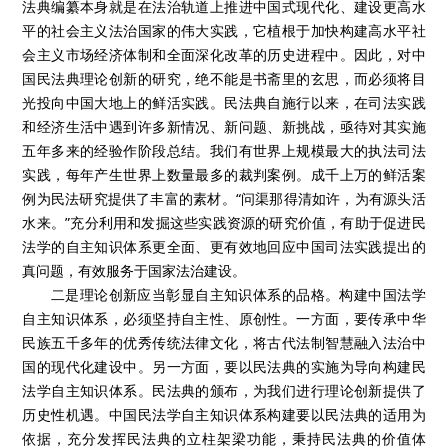
法典编纂本身就是在法治轨道上推进中国式现代化、建设更高水
平的社会主义法治国家的伟大实践，它植根于加快构建高水平社
会主义市场经济体制和全面深化改革的历史进程中。因此，对中
国民法典理论创新的研究，绝不能是书斋里的玄思，而必须将目
光投向中国大地上的鲜活实践。民法典自施行以来，在司法实践
和经济生活中遇到许多新情况、新问题、新挑战，亟待对其实施
五年多来的经验作阶段总结。我们有世界上规模最大的执法司法
实践，每年产生世界上数量最多的裁判案例。成千上万的鲜活案
例为民法研究提供了丰富的素材。“问渠那得清如许，为有源头活
水来。”充分利用和发掘这些实践资源的研究价值，有助于促进民
法学的自主知识体系更全面、更有效地回应中国司法实践提出的
真问题，有效服务于国家法治建设。
二是理论创新应当彰显自主知识体系的品格。构建中国法学
自主知识体系，必须坚持自主性、原创性。一方面，要传承中华
民族五千多年的优秀传统法律文化，将古代法制智慧融入法治中
国的现代化建设中。另一方面，要以民法典的实施为导向构建民
法学自主知识体系。民法典的颁布，为我们进行理论创新提供了
历史性机遇。中国民法学自主知识体系构建要以民法典的适用为
依据，充分发挥民法典的立柱架梁功能，秉持民法典的价值体