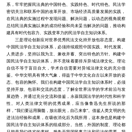
系，牢牢把握民法典的中国特色、实践特色、时代特色。民法学
密切关注和联系中国的改革开放、市场经济高质量发展的实践，
在民法典的实施过程中发现问题、解决问题，以动态的视角观察
总结民法典实施以来的成功经验和尚未妥当解决的问题，推动构
建具有时代包容力、实践变革力的民法学自主知识体系。
三是理论创新应对世界优秀民法文化持开放包容态度。构建
中国民法学自主知识体系，必须持续观照中国实践、时代发展、
人类进步，坚持以我为主、兼收并蓄、突出特色的方针。构建中
国民法学自主知识体系，并不意味着要排斥异域法律文化。理论
自信不等于盲目自大，学术自信需要对异域法律文化的充分借
鉴。中华文明具有博大气象，得益于中华文化自古以来开放的姿
态、包容的胸怀。我们在构建中国民法学自主知识体系时，必须
坚持开放、包容和交流的态度，了解全世界法学的学术前沿与发
展趋势，并通过充分交流和借鉴，永葆我国法学的时代性和科学
性。对人类法律文明的优秀成果，应当像鲁迅先生所说的那
样，“我们要运用脑髓，放出眼光，自己来拿”。借鉴人类文明的先
进法治经验和成果，在吸收消化后为我所用，这本身也是构建中
国民法学自主知识体系的组成部分。当然，外国的制度、理论都
只能是我们借鉴的素材，服务于我国民事立法和司法的需要，我