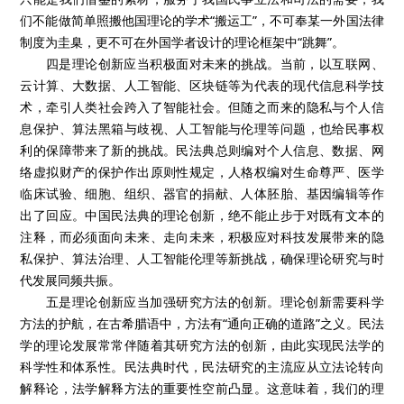
们不能做简单照搬他国理论的学术“搬运工”，不可奉某一外国法律
制度为圭臬，更不可在外国学者设计的理论框架中“跳舞”。
四是理论创新应当积极面对未来的挑战。当前，以互联网、
云计算、大数据、人工智能、区块链等为代表的现代信息科学技
术，牵引人类社会跨入了智能社会。但随之而来的隐私与个人信
息保护、算法黑箱与歧视、人工智能与伦理等问题，也给民事权
利的保障带来了新的挑战。民法典总则编对个人信息、数据、网
络虚拟财产的保护作出原则性规定，人格权编对生命尊严、医学
临床试验、细胞、组织、器官的捐献、人体胚胎、基因编辑等作
出了回应。中国民法典的理论创新，绝不能止步于对既有文本的
注释，而必须面向未来、走向未来，积极应对科技发展带来的隐
私保护、算法治理、人工智能伦理等新挑战，确保理论研究与时
代发展同频共振。
五是理论创新应当加强研究方法的创新。理论创新需要科学
方法的护航，在古希腊语中，方法有“通向正确的道路”之义。民法
学的理论发展常常伴随着其研究方法的创新，由此实现民法学的
科学性和体系性。民法典时代，民法研究的主流应从立法论转向
解释论，法学解释方法的重要性空前凸显。这意味着，我们的理