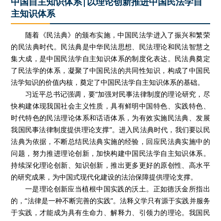
中国自主知识体系|以理论创新推进中国民法学自
主知识体系
随着《民法典》的颁布实施，中国民法学进入了振兴和繁荣
的民法典时代。民法典是中华民法思想、民法理论和民法智慧之
集大成，是中国民法学自主知识体系的制度化表达。民法典奠定
了民法学的体系，凝聚了中国民法的共同性知识，构成了中国民
法学知识的价值内核，奠定了中国民法学自主知识体系的基础。
习近平总书记强调，要“加强对民事法律制度的理论研究，尽
快构建体现我国社会主义性质，具有鲜明中国特色、实践特色、
时代特色的民法理论体系和话语体系，为有效实施民法典、发展
我国民事法律制度提供理论支撑”。进入民法典时代，我们要以民
法典为依据，不断总结民法典实施的经验，回应民法典实施中的
问题，努力推进理论创新，加快构建中国民法学自主知识体系。
持续深化理论创新、知识创新，推出更多更好的原创性、高水平
的研究成果，为中国式现代化建设的法治保障提供理论支撑。
一是理论创新应当植根中国实践的沃土。正如德沃金所指出
的，“法律是一种不断完善的实践”。法释义学只有源于实践并服务
于实践，才能成为具有生命力、解释力、引领力的理论。我国民