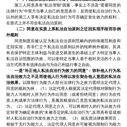
第三人同意具有“私法管制”因素，事实上不涉及“需要同意的
法律行为”中双方当事人自己的意思表示，反而使私法自治行为人
以外的第三人享有决定私法自治行为可否确定发生效力的权利，
在形式上并不符合私法自治原则。
（二）同意在实质上系私法自治原则之迂回实现手段而非例
外规则
同意制度应被认定为私法自治原则范畴内的特殊规范构造和
迂回实现，而非伫立于私法自治原则以外的纯粹例外规则。其具
有在保护特定主体利益与促进交易发生的基础上扩大特定当事人
私法自治范围的功效，可以使特定当事人基于相对灵活的个人自
治方式而享有选择自由与为自己利益行事之自由。
一是“补正他人私法自治行为效力的同意”：弥补他人行为私
法自治效力之不足而使他人行为得以发生契合他人意思的私法自
治效果。
以限制行为能力人部分法律行为之效力需经法定代理人
同意的规则为例，（1）法定代理人根据其法定代理权对限制行为
能力人与相对人所为行为作出同意（或者拒绝同意）的行为在性
质上构成单方法律行为，系属其根据自己意思实施的私法自治行
为。（2）法定代理人同意之介入，可以将相对人的行为从效力待
定转变为确定有效的“未被否定的私法自治行为”,反而具有促成相
对人私法自治行为发生效力之功效。（3）就实质法律效果而言，
相较于无行为能力人，法定代理人同意亦可被视为限制行为能力