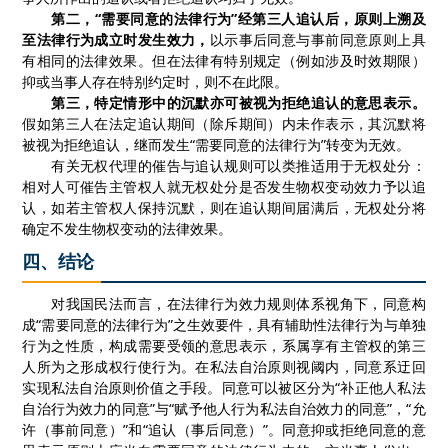
第二，
“需要同意的法律行为”经第三人追认后，原则上溯及
至法律行为成立时发生效力，
以示
事后同意与事前同意原则上具
有相同的法律效果。
但在
法律有特别规定（
例如涉及时效期限
）
抑或当事人存在特别约定
时
，
则不在此限
。
第三，特定情形中的沉默亦可被视为拒绝追认的意思表示。
假如第三人在
法定
追认期间（除斥期间）内未作表示，其沉默将
被视为拒绝追认，继而发生
“需要同意的法律行为”转变为无效。
有关无权代理的催告与追认规则可以类推适用于无权处分：
相对人可催告主管权人就无权处分是否发生物权变动效力予以追
认，如若主管权人保持沉默，则在追认期间届满后，无权处分将
确定不发生物权变动的法律效果。
四、结论
对我国民法而言，在法律行为效力规则体系视角下，同意构
成“需要同意的法律行为”之生效要件，具有辅助性法律行为与单独
行为之性质，构成需要受领的意思表示，系属享有主管权的第三
人所为之形成权行使行为。在私法自治原则视阈内，同意系迂回
实现私法自治原则价值之手段。同意可以被区分为“补正他人私法
自治行为效力的同意”与“赋予他人行为私法自治效力的同意”，“允
许（事前同意）”和“追认（事后同意）”。同意抑或拒绝同意的意