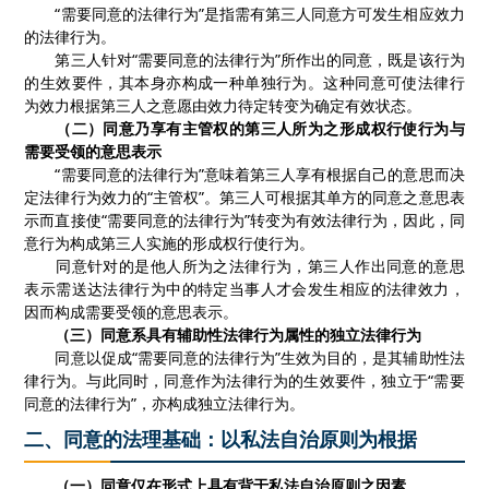
“需要同意的法律行为”是指需有第三人同意方可发生相应效力
的法律行为。
第三人针对“需要同意的法律行为”所作出的同意，既是该行为
的生效要件，其本身亦构成一种单独行为。这种同意可使法律行
为效力根据第三人之意愿由效力待定转变为确定有效状态。
（二）同意乃享有主管权的第三人所为之形成权行使行为与
需要受领的意思表示
“需要同意的法律行为”意味着第三人享有根据自己的意思而决
定法律行为效力的“主管权”。第三人可根据其单方的同意之意思表
示而直接使“需要同意的法律行为”转变为有效法律行为，因此，同
意行为构成第三人实施的形成权行使行为。
同意针对的是他人所为之法律行为，第三人作出同意的意思
表示需送达法律行为中的特定当事人才会发生相应的法律效力，
因而构成需要受领的意思表示。
（三）同意系具有辅助性法律行为属性的独立法律行为
同意以促成“需要同意的法律行为”生效为目的，是其辅助性法
律行为。与此同时，同意作为法律行为的生效要件，独立于“需要
同意的法律行为”，亦构成独立法律行为。
二、同意的法理基础：以私法自治原则为根据
（一）同意仅在形式上具有背于私法自治原则之因素