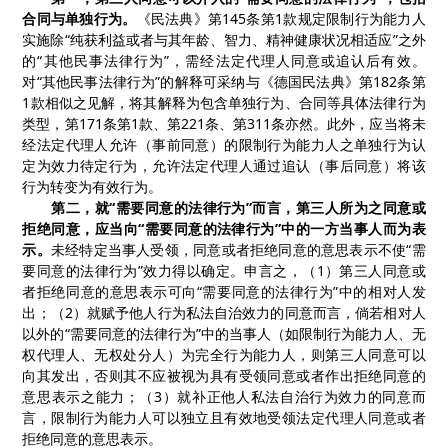
合同与单独行为。
《民法典》第
145条第1款
规定限制行为能力人
实施除
“纯获利益或者与其年龄、智力、精神健康状况相适应”之外
的“其他民事法律行为”，需经法定代理人同意或追认后有效。
对“其他民事法律行为”的解释
可采纳与《德国民法典》第
182条第
1款相似之见解，
将其解释
为包含单独行为、合同等具体法律行为
类型，第
171条第1款、第221条、第311条
亦然。此外，
应当将未
经法定代理人允许（事前同意）的限制行为能力人之单独行为认
定为效力待定行为，允许法定代理人通过追认（事后同意）将该
行为转变为有效行为。
第二，就
“需要同意的法律行为”而言，第三人所为之同意或
拒绝同意，应当向“需要同意的法律行为”中的一方当事人而为表
示。
未经特定当事人受领，同意或者拒绝同意的意思表示不使
“需
要同意的法律行为”
效力得以确定。
申言之，（
1）第三人
同意或
者拒绝同意的意思表示
可
向
“需要同意的法律行为”
中的
相对人发
出
；（
2）
就赋予他人行为私法自治效力的同意而言，倘若相对人
以外的
“需要同意的法律行为”
中的
当事人（
如限制行为能力人、无
权代理人、无权处分人
）为完全行为能力人，则第三人同意可以
向其发出，
否
则其不应被视为具有受领同意或者作出拒绝同意的
意思表示之能力；（
3
）就补正他人私法自治行为效力的同意而
言，限制行为能力人
可以独立且有效地受领
法定代理人同意或者
拒绝同意的意思表示。