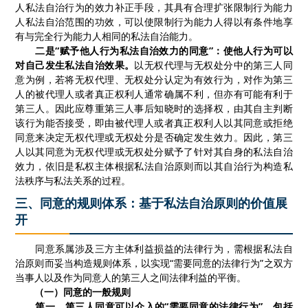
人私法自治行为的效力补正手段，其具有合理扩张限制行为能力
人私法自治范围的功效，可以使限制行为能力人得以有条件地享
有与完全行为能力人相同的私法自治能力。
二是“赋予他人行为私法自治效力的同意”：使他人行为可以
对自己发生私法自治效果。
以无权代理与无权处分中的第三人同
意为例，若将无权代理、无权处分认定为有效行为，对作为第三
人的被代理人或者真正权利人通常确属不利，但亦有可能有利于
第三人。因此应尊重第三人事后知晓时的选择权，由其自主判断
该行为能否接受，即由被代理人或者真正权利人以其同意或拒绝
同意来决定无权代理或无权处分是否确定发生效力。因此，第三
人以其同意为无权代理或无权处分赋予了针对其自身的私法自治
效力，依旧是私权主体根据私法自治原则而以其自治行为构造私
法秩序与私法关系的过程。
三、同意的规则体系：基于私法自治原则的价值展
开
同意系属涉及三方主体利益损益的法律行为，需根据私法自
治原则而妥当构造规则体系，以实现
“需要同意的法律行为”
之
双方
当事人以及作为同意人的第三人之间法律利益的平衡。
（
一
）同意的一般规则
第一，第三人同意可以介入的
“需要同意的法律行为”，包括