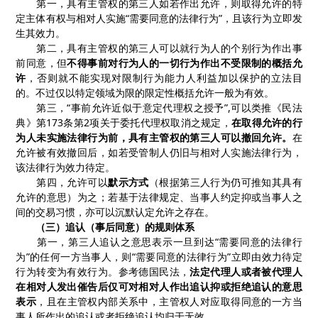
第一，具有主管权的第三人如若作出允许，则取得允许的特
定主体有权与相对人实施
“需要同意的法律行为”，
且该行为
立即发
生其效力。
第二，具有主管权的第三人可以就行为人的个别行为作出事
前同意，但
不得事前对行为人的一切行为作出不受限制的概括允
许
，
否则就不能实现对限制行为能力人利益加以保护的立法目
的
。
不过
仅以特定领域为限
的
限定性概括允许一般为有效。
第三，
“事前允许近似于意定代理权之授予”,可以类推《民法
典》第173条第2项关于委托代理权取消之规定，
在取得允许的行
为人未实施法律行为前，具有主管权的第三人可以撤回允许。
在
允许被有效撤回后，如若受管制人仍旧与相对人实施法律行为，
该法律行为效力待定。
第四，允许可以
默示方式
（
根据
第三人
行为仍可推知其具有
允许的意思
）为之；
若
基于法律规定、当事人约定抑或当事人之
间的交易习惯
，亦可以沉默认定允许之存在。
（
三
）追认（事后同意）的规则体系
第一，
第三人追认之意思表示一旦到达
“
需要同意的法律行
为
”
的任何一方当事人，
则
“
需要同意的法律行为
”立即
由效力待定
行为转变为有效行为。
参考德国民法，
法定代理人或者被代理人
在相对人发出催告后仅可对相对人作出追认抑或拒绝追认的意思
表示
，
且
在主管权内部关系中，主管权人对应取得同意的一方当
事人所作出的追认或者拒绝追认均归于无效。