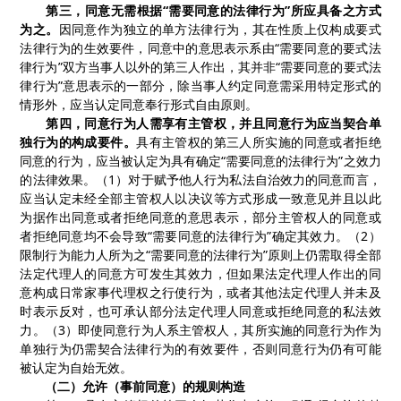
第三，同意无需根据
“需要同意的法律行为”所应具备之方式
为之。
因同意作为独立的单方法律行为，其在性质上仅构成要式
法律行为的生效要件，同意中的意思表示系由
“需要同意的要式法
律行为”双方当事人以外的第三人作出，其并非“需要同意的要式法
律行为”意思表示的一部分，除当事人约定同意需采用特定形式的
情形外，应当认定同意奉行形式自由原则。
第四，同意行为人需享有主管权，并且同意行为应当契合单
独行为的构成要件。
具有主管权的第三人所实施的同意或者拒绝
同意的行为，应当被认定为具有确定
“需要同意的法律行为”之效力
的
法律效果。
（
1）对于
赋予他人行为私法自治效力的同意
而言
，
应当认定未经全部主管权人以决议等方式形成一致意见并且以此
为据作出同意或者拒绝同意的意思表示，部分主管权人的同意或
者拒绝同意均不会导致
“需要同意的法律行为”确定其效力。（
2
）
限制行为能力人所为之
“需要同意的法律行为”原则上仍需取得全部
法定代理人的同意方可发生其效力，
但如果
法定代理人作出的同
意构成日常家事代理权之行使行为，或者其他法定代理人并未及
时表示反对，
也可承认部分法定代理人同意或拒绝同意的私法效
力
。（
3
）即使同意行为人系主管权人，其所实施的同意行为作为
单独行为仍需契合法律行为的有效要件，
否则
同意行为仍有可能
被认定为自始无效。
（
二
）允许（事前同意）的规则构造