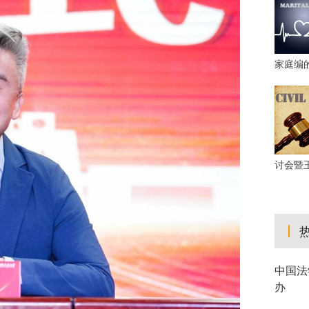
家庭编
讨会暨
中国法
办