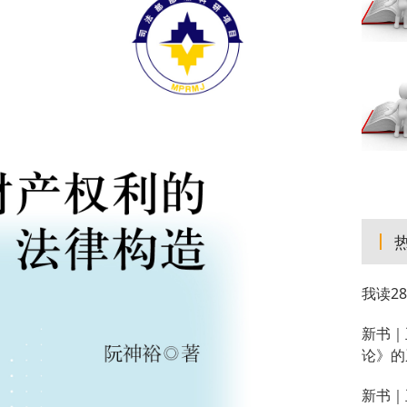
我读2
新书｜
论》的
新书｜