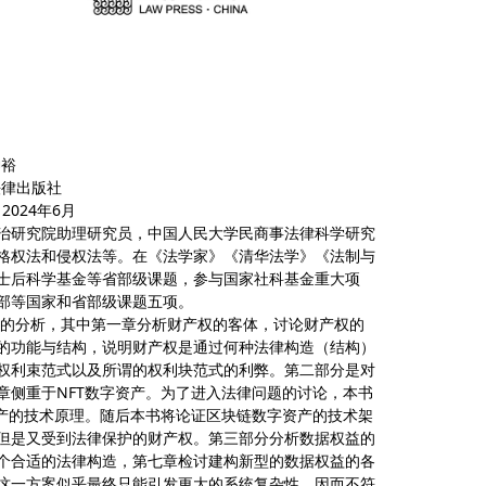
神裕
律出版社
24年6月
研究院助理研究员，中国人民大学民商事法律科学研究
格权法和侵权法等。在《法学家》《清华法学》《法制与
士后科学基金等省部级课题，参与国家社科基金重大项
部等国家和省部级课题五项。
分析，其中第一章分析财产权的客体，讨论财产权的
的功能与结构，说明财产权是通过何种法律构造（结构）
权利束范式以及所谓的权利块范式的利弊。第二部分是对
章侧重于NFT数字资产。为了进入法律问题的讨论，本书
资产的技术原理。随后本书将论证区块链数字资产的技术架
但是又受到法律保护的财产权。第三部分分析数据权益的
个合适的法律构造，第七章检讨建构新型的数据权益的各
这一方案似乎最终只能引发更大的系统复杂性，因而不符