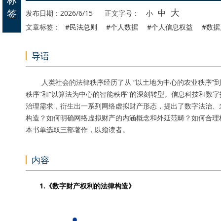
大
签
中
发布日期：2026/6/15
正文字号：
小
文章标签：
#民法总则
#个人数据
#个人信息权益
#数据
导语
人类社会的法律秩序经历了从 “以土地为中心的农业秩序”到 
秩序”和“以算法为中心的智能秩序”的深刻转型。信息科技和数
治理需求，衍生出一系列网络虚拟财产形态，提出了数字法治、
构造？如何明确网络虚拟财产的内涵概念和外延范畴？如何合理
本书单选取三部著作，以飨读者。
内容
1.《数字财产权利的法律构造》