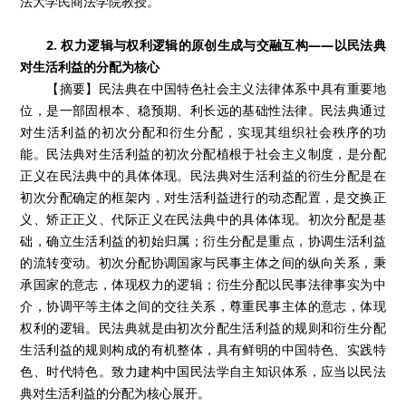
法大学民商法学院教授。
2. 权力逻辑与权利逻辑的原创生成与交融互构——以民法典
对生活利益的分配为核心
【摘要】民法典在中国特色社会主义法律体系中具有重要地
位，是一部固根本、稳预期、利长远的基础性法律。民法典通过
对生活利益的初次分配和衍生分配，实现其组织社会秩序的功
能。民法典对生活利益的初次分配植根于社会主义制度，是分配
正义在民法典中的具体体现。民法典对生活利益的衍生分配是在
初次分配确定的框架内，对生活利益进行的动态配置，是交换正
义、矫正正义、代际正义在民法典中的具体体现。初次分配是基
础，确立生活利益的初始归属；衍生分配是重点，协调生活利益
的流转变动。初次分配协调国家与民事主体之间的纵向关系，秉
承国家的意志，体现权力的逻辑；衍生分配以民事法律事实为中
介，协调平等主体之间的交往关系，尊重民事主体的意志，体现
权利的逻辑。民法典就是由初次分配生活利益的规则和衍生分配
生活利益的规则构成的有机整体，具有鲜明的中国特色、实践特
色、时代特色。致力建构中国民法学自主知识体系，应当以民法
典对生活利益的分配为核心展开。