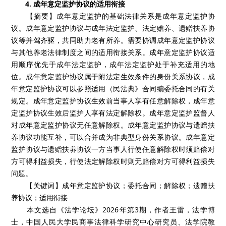
4. 成年意定监护协议的适用衔接
【摘要】成年意定监护的基础法律关系是成年意定监护协
议。成年意定监护协议与成年法定监护、法定赡养、遗赠扶养协
议等并驾齐驱，共同助力老有所养。需要协调成年意定监护协议
与其他养老法律制度之间的适用衔接关系。成年意定监护协议适
用顺序优先于成年法定监护，成年法定监护处于补充适用的地
位。成年意定监护协议属于附法定生效条件的身份关系协议，成
年意定监护协议可以参照适用（民法典》合同编委托合同的有关
规定。成年意定监护协议生效前当事人享有任意解除权，成年意
定监护协议生效后监护人享有法定解除权。成年意定监护监督人
对成年意定监护协议无任意解除权。成年意定监护协议与遗赠扶
养协议功能互补，可以合并成为非典型身份关系协议。成年意定
监护协议与遗赠扶养协议一方当事人行使任意解除权时须赔偿对
方可得利益损失，行使法定解除权时则无赔偿对方可得利益损失
问题。
【关键词】成年意定监护协议；委托合同；解除权；遗赠扶
养协议；适用衔接
本文选自《法学论坛》2026年第3期，作者王雷，法学博
士，中国人民大学民商事法律科学研究中心研究员、法学院教