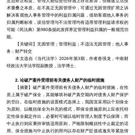
意思矫正程度、管理人赔偿责任待遇上存在差异，但难逃立法技
术重叠之本质。在不真正无因管理中，可通过无因管理扩用之诉
解决客观他人事务管理中的利益归属问题，借助客观他人事务的
归属判断标准，误信管理与不法管理均有适用管理利益请求权的
可能《民法典》第980条据此发挥界定管理利益归属的一般规范功
能。
【关键词】无因管理；管理利益；不适法无因管理；他人事
务；财产转交
本文选自《当代法学》2026年第3期，作者昝强龙，中南财
经政法大学法学院副教授，法学博士。
2. 论破产案件受理前有关债务人财产的临时措施
【摘要】破产案件受理前有关债务人财产的临时措施，在性
质上属于破产保全，其能够填补破产真空期内对债务人财产保护
的空白。在临时措施的设置模式选择上，我国宜采用以个别保全
为原则、以概括保全为补充的模式，即保全措施原则上应依托特
定性保全裁定作出，必要时可辅以临时管理人制度予以保障；而
中止执行则应秉持审慎适用原则，严格限制概括性中止裁定的话
用。保全措施与中止执行的用均以存在财产貶值或逸失等紧急情