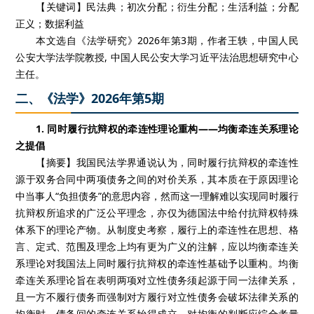
【关键词】民法典；初次分配；衍生分配；生活利益；分配
正义；数据利益
本文选自《法学研究》2026年第3期，作者王轶，中国人民
公安大学法学院教授, 中国人民公安大学习近平法治思想研究中心
主任。
二、《法学》2026年第5期
1. 同时履行抗辩权的牵连性理论重构——均衡牵连关系理论
之提倡
【摘要】我国民法学界通说认为，同时履行抗辩权的牵连性
源于双务合同中两项债务之间的对价关系，其本质在于原因理论
中当事人“负担债务”的意思内容，然而这一理解难以实现同时履行
抗辩权所追求的广泛公平理念，亦仅为德国法中给付抗辩权特殊
体系下的理论产物。从制度史考察，履行上的牵连性在思想、格
言、定式、范围及理念上均有更为广义的注解，应以均衡牵连关
系理论对我国法上同时履行抗辩权的牵连性基础予以重构。均衡
牵连关系理论旨在表明两项对立性债务须起源于同一法律关系，
且一方不履行债务而强制对方履行对立性债务会破坏法律关系的
均衡时，债务间的牵连关系始得成立。对均衡的判断应综合考量