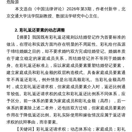
危险源
本文选自《中国法律评论》2026年第3期，作者付新华，北
京交通大学法学院副教授、数据法学研究中心主任。
2. 彩礼返还要素的动态调整
【摘要】我国既有彩礼返还规则以结婚登记作为首要标准的
做法，在理论和实践方面均存在明显的不周延性。彩礼给付虽源
于缔结婚姻之目的，却不要求婚约双方完成结婚登记。婚姻本质
在于建立稳定的家庭成员关系，而结婚登记并不等同于婚姻本
身。在彩礼返还标准上，应以家庭成员要素重塑结婚登记要素，
建立家庭成员和彩礼金额的双层构造模式。具备家庭成员要素通
常不再返还彩礼，例外情形是出现高额彩礼。当彩礼金额高昂
时，成立彩礼返还请求权，但家庭成员要素介入时，返还比例通
常较低。彩礼返还请求权的成立和彩礼返还比例系不同体系，应
予区分。前一体系的要素为家庭成员和彩礼金额（高昂），后一
体系的要素除上述二者外，还包括双方过错，但家庭成员要素的
作用在于降低返还比例。彩礼实际使用和嫁妆情况应属于返还请
求权的抗辩事由，而非要素。
【关键词】彩礼返还请求权；动态体系论；家庭成员；彩礼