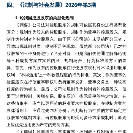
四、《法制与社会发展》2026年第3期
1. 论我国控股股东的类型化规制
【摘要】公司法对控股股东的规制可依据其身份进行类型化
区分：规制作为股东的控股股东、规制作为董事的控股股东、规
制作为控制者的控股股东。由于原《公司法》未明确区分三者，
导致出现规制过度、规制不足等现象。虽然新《公司法》已对控
股股东的三种身份进行了区分对待，但是我们仍需通过解释论明
确三种规制方案在实质内涵、规制场合、行为标准等方面的差
异。首先，作为股东的控股股东在行使股东权利时不得滥用股东
权利，“不得滥用”是一种较低程度的行为标准。其次，作为董事的
控股股东在行使董事职权时负有董事义务，董事义务是一种较高
程度的行为标准。最后，公司法规制作为控制者的控股股东，仅
限于过度控制、关联交易、股东压迫、指示董事等特定情形。在
这些情形中，应当以更严苛的标准要求控股股东。在规制方案的
具体适用上，应通过先判断身份，再判断行为性质的方式确定控
股股东的规制方案。当控股股东同时受到多种方案规制时，原则
上应优先适用更为严苛的规制方案。
【关键词】控股股东；事实董事；控制者；权利滥用；忠实