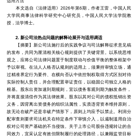
适用方法
本文选自《法律适用》2026年第6期，作者王雷，中国人民
大学民商事法律科学研究中心研究员，中国人民大学法学院教
授，法学博士。
2. 新公司法热点问题的解释论展开与适用调适
【摘要】新公司法施行后的实践争议与司法解释征求意见稿
的发布，共同为厘清相关核心规则提供了关键背景。以系统思维
观之，应将公司法律问题置于制度联动与价值平衡的整体框架中
予以审视。在法人人格否认规则的适用上，须秉持审慎立场，通
过精准界定行为要件、在横向否认中依控制权取得方式区别对待
实际控制人责任，并合理配置举证责任，以稳固公司独立人格的
根基。股东出资加速到期规则，宜以债务客观到期为触发条件，
并将直接清偿作为其法律效果。股东以其对公司的债权抵销出资
义务，因背离出资债务的组织法属性，实质违背资本维持原则，
故无论在破产还是非破产情形下，原则上均应予以禁止。利润分
配审查则要求司法机关在特定条件下审慎介入，以遏制滥用自治
权对公司资产基础的不当侵蚀。关于上市公司股份违规转让的合
同效力，宜采认定有效但限制履行的处理路径，以兼顾监管目标