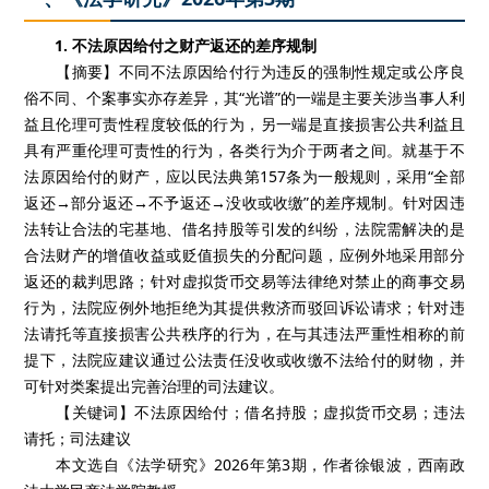
1. 不法原因给付之财产返还的差序规制
【摘要】不同不法原因给付行为违反的强制性规定或公序良
俗不同、个案事实亦存差异，其“光谱”的一端是主要关涉当事人利
益且伦理可责性程度较低的行为，另一端是直接损害公共利益且
具有严重伦理可责性的行为，各类行为介于两者之间。就基于不
法原因给付的财产，应以民法典第157条为一般规则，采用“全部
返还→部分返还→不予返还→没收或收缴”的差序规制。针对因违
法转让合法的宅基地、借名持股等引发的纠纷，法院需解决的是
合法财产的增值收益或贬值损失的分配问题，应例外地采用部分
返还的裁判思路；针对虚拟货币交易等法律绝对禁止的商事交易
行为，法院应例外地拒绝为其提供救济而驳回诉讼请求；针对违
法请托等直接损害公共秩序的行为，在与其违法严重性相称的前
提下，法院应建议通过公法责任没收或收缴不法给付的财物，并
可针对类案提出完善治理的司法建议。
【关键词】不法原因给付；借名持股；虚拟货币交易；违法
请托；司法建议
本文选自《法学研究》2026年第3期，作者徐银波，西南政