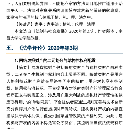
下，人们要明确其异同，不能把齐家的方法盲目地推广适用于治
国平天下。法律对家庭关系的调整旨在建构新的辩证的家庭观。
家事法的法理的核心体现于情、礼、理、法之中。
【关键词】家事；家事法；情礼；伦理；法理
本文选自《法制与社会发展》2026年第3期，作者邱本，南
昌大学法学院教授。
五、《法学评论》2026年第3期
1. 网络虚拟财产的二元划分与结构性权利配置
【摘要】网络虚拟财产包括映射类财产与建构类财产两种类
型，二者在产生机制与权利内容上显著不同。映射类财产是用户
人格利益或财产利益在网络空间中的映射，用户对其享有控制
权、使用权与流转权。平台提供者对映射类财产的管理应当符合
程序正义与实质正义，涉及用户重大利益的虚拟财产管理性条款
应取得用户的“单独同意”。平台提供者应通过规则完善与技术创新
充分保障用户依法行使虚拟财产流转权。建构类财产权的内容直
接取决于集体共识，但受到国家监管政策的严格约束。为此，建
构类财产权的内容不得危害公序良俗，其流转应当依法依规有序