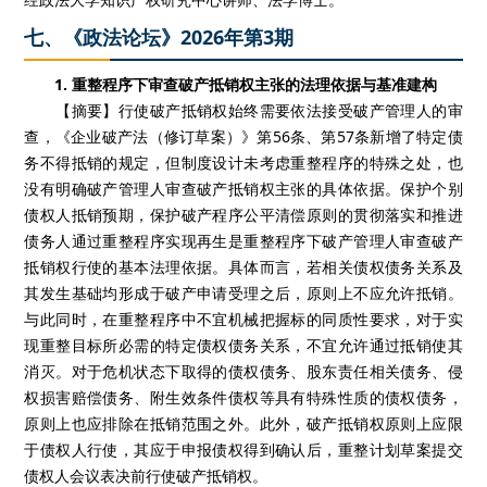
七、《政法论坛》2026年第3期
1. 重整程序下审查破产抵销权主张的法理依据与基准建构
【摘要】行使破产抵销权始终需要依法接受破产管理人的审
查，《企业破产法（修订草案）》第56条、第57条新增了特定债
务不得抵销的规定，但制度设计未考虑重整程序的特殊之处，也
没有明确破产管理人审查破产抵销权主张的具体依据。保护个别
债权人抵销预期，保护破产程序公平清偿原则的贯彻落实和推进
债务人通过重整程序实现再生是重整程序下破产管理人审查破产
抵销权行使的基本法理依据。具体而言，若相关债权债务关系及
其发生基础均形成于破产申请受理之后，原则上不应允许抵销。
与此同时，在重整程序中不宜机械把握标的同质性要求，对于实
现重整目标所必需的特定债权债务关系，不宜允许通过抵销使其
消灭。对于危机状态下取得的债权债务、股东责任相关债务、侵
权损害赔偿债务、附生效条件债权等具有特殊性质的债权债务，
原则上也应排除在抵销范围之外。此外，破产抵销权原则上应限
于债权人行使，其应于申报债权得到确认后，重整计划草案提交
债权人会议表决前行使破产抵销权。