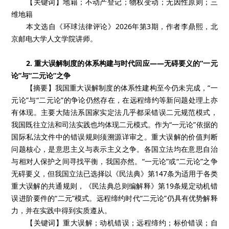
【关键词】地籍；不动产登记；物权变动；无因性原则；三
维地籍
本文选自《环球法律评论》2026年第3期，作者李鼎熙，北
京邮电大学人文学院讲师。
2. 重大误解制度的体系构建与时代回应——无碍要义的“一元
论”与“二元论”之争
【摘要】我国重大误解制度的体系性建构至今仍未完成，“一
元论”与“二元论”的争论仍然存在，在远程缔约等新问题处理上亦
有体现。主要大陆法系国家实定法几乎都采错误二元规范模式，
我国既往立法和司法实践也均体现二元模式。作为“一元论”依据的
国际私法文件中的错误规则须溯源详审之。重大误解的价值判断
问题核心，是意思主义与表示主义之争。各国立法均在意思自治
与相对人保护之间寻找平衡，我国亦然。“一元论”或“二元论”之争
无碍要义，但我国立法已选择以《民法典》第147条为适用于各类
重大误解的共通规则，《民法典总则编解释》第19条规定动机错
误进阶要件的“二元”模式。远程缔约时代“二元论”仍具有优势解释
力，并在实践中得到实质遵从。
【关键词】重大误解；动机错误；远程缔约；标价错误；自