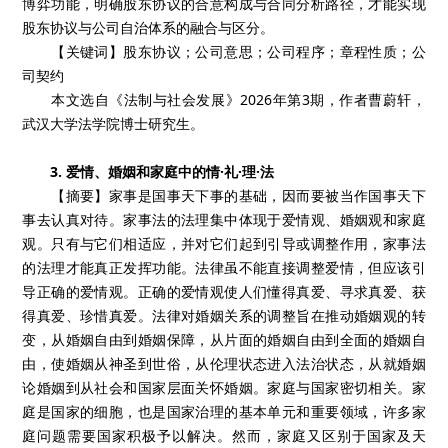
博弈功能，明确股东协议的合意构成与合同分析路径，才能实现
股东协议与公司自治体系的融合与区分。
【关键词】股东协议；公司意思；公司程序；章程性质；公
司契约
本文选自《法制与社会发展》2026年第3期，作者曹蔚轩，
武汉大学法学院博士研究生。
3. 爱情、婚姻和家庭中的情·礼·理·法
【摘要】家事是国事天下事的基础，因而要被当作国事天下
事去认真对待。家事法的法理集中体现于爱情观、婚姻观和家庭
观。只有与它们相适应，并对它们起到引导或调整作用，家事法
的法理才能真正发挥功能。法律虽不能直接调整爱情，但应该引
导正确的爱情观。正确的爱情观使人们懂得真爱、寻求真爱、获
得真爱、珍惜真爱。法律对婚姻关系的调整旨在推动婚姻观的转
变，从婚姻自由到婚姻保障，从片面的婚姻自由到全面的婚姻自
由，使婚姻从神圣到世俗，从伦理状态进入法治状态，从就婚姻
论婚姻到从社会和国家层面关怀婚姻。家庭与国家密切相关。家
庭是国家的细胞，也是国家治理的基本单元和重要领域，许多家
庭问题需要国家积极予以解决。然而，家庭又区别于国家及天