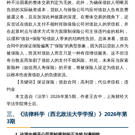
种不法因素的整体交易判定为无效。此外，为确保借款人明晰其
负担的实际融资成本，贷款人与保险公司均应对借款人负有息费
披露义务，且应加深此种披露的深度。在整体交易的视角下，还
应尝试在借款人支付不能时排除保险公司对借款人的求偿权，并
在起算时点与请求方式等方面限制保险公司主张违约金的权利，
以缓和“借款+保险”给借款人带来的结构性负担。总体来看，借款
合同中的保证保险偏离了“保险”的典型形象，因为其以贷款人作为
被保险人，而其对借款人而言只是一种有偿增信服务。这不但没
有分散反而加剧了借款人的支付不能风险。对此，未来应当探索
新险种（如信用人寿保险）的开发，将被保险人设定为借款人，
以根本性改善借款人的负债状况。
【关键词】保证保险；借款合同；高利贷；代位求偿权；违
约金
本文选自《法学》2026年第5期，作者王吉中，上海财经大
学法学院博士后。
三、《法律科学（西北政法大学学报）》2026年第
3期
1. 论逆向揭开公司面纱规则的正当性与谦抑性