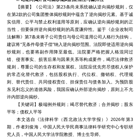
【摘要】《公司法》第23条尚未系统确认逆向揭纱规则，仅
在第2款的公司集团整体揭纱规则中蕴含了逆向揭纱元素。基于诚
实信用、公平与禁止权利滥用等原则，应确认逆向揭纱规则的正
当性，但要保持逆向揭纱规则的高度谦抑性。鉴于《企业改制司
法解释》第7条未将子公司责任与母公司滥用公司人格行为挂钩，
建议将“无条件母债子偿”纳入逆向揭纱范围。法院即使适用逆向揭
纱规则，也要将副作用降至最低。法院要严格把握人格混同过
错、侵害事实、损害后果与因果关系等构成要件，竭尽法律救济
规则，尊重公司的生存权和发展权。法院应优先穷尽债权人保护
的常态化替代救济，包括股权执行、代位权、撤销权、代理规
则、替代责任、共同侵权责任、担保责任与债务加入。为预防股
东见利忘义的道德风险，我国应确认外部逆向揭纱，原则上不允
许内部逆向揭纱。
【关键词】极端例外规则；竭尽替代救济；合并揭纱；股东
平等；债权人平等
本文选自《法律科学（西北政法大学学报）》2026年第3
期，作者刘俊海，中国人民大学民商事法律科学研究中心专职研
究人员，中国人民大学法学院教授、博士生导师。