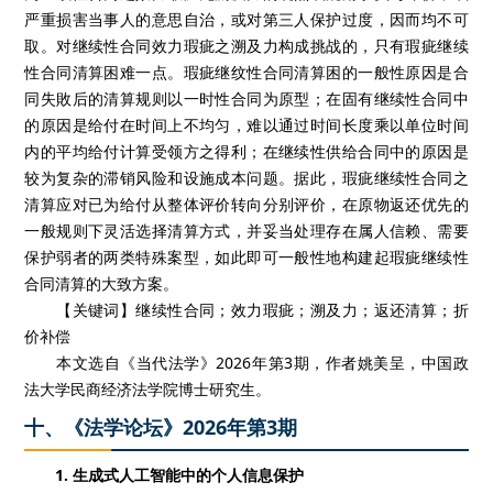
严重损害当事人的意思自治，或对第三人保护过度，因而均不可
取。对继续性合同效力瑕疵之溯及力构成挑战的，只有瑕疵继续
性合同清算困难一点。瑕疵继纹性合同清算困的一般性原因是合
同失敗后的清算规则以一时性合同为原型；在固有继续性合同中
的原因是给付在时间上不均匀，难以通过时间长度乘以单位时间
内的平均给付计算受领方之得利；在继续性供给合同中的原因是
较为复杂的滞销风险和设施成本问题。据此，瑕疵继续性合同之
清算应对已为给付从整体评价转向分别评价，在原物返还优先的
一般规则下灵活选择清算方式，并妥当处理存在属人信赖、需要
保护弱者的两类特殊案型，如此即可一般性地构建起瑕疵继续性
合同清算的大致方案。
【关键词】继续性合同；效力瑕疵；溯及力；返还清算；折
价补偿
本文选自《当代法学》2026年第3期，作者姚美呈，中国政
法大学民商经济法学院博士研究生。
十、《法学论坛》2026年第3期
1. 生成式人工智能中的个人信息保护