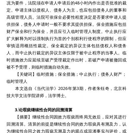
况为要件，法院须在申请人申请后的48小时内作出是否批准的裁
定。申请主体以债权人、债务人为主，也应包括债务人的董事和
高级管理人员。法院可依保全必要性程度决定是否要求申请人提
供担保，债务人申请时一般不要求其提供担保。保全措施应包括
财产保全和行为保全，并且应引入临时管理人制度。中止执行应
扩大解释为对以强制执行为首的个别权利行使程序的限制，但应
审慎适用概括性裁定。保全裁定的异议主体包括债权人和债务
人，而中止执行裁定的异议主体仅限于被中止程序的当事人。临
时措施效力应延续至破产受理裁定作出时，若破产申请被撤回或
被不予受理，则临时措施自动失效。
【关键词】临时措施；保全措施；中止执行；债务人财产；
临时管理人
本文选自《当代法学》2026年第3期，作者朱钰奇，北京科
技大学文法学院讲师，法学博士。
3.论瑕疵继续性合同的回溯清算
【摘要】继续性合同因效力瑕疵而终局无效后，应对其进行
回溯清算。清算的前提是继续性合同的效力瑕疵具有溯及力，认
为继续性合同之效力瑕疵无溯及力的观点或混淆事实与评价，或