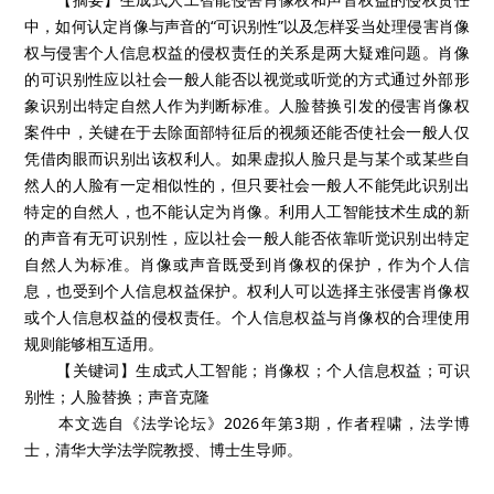
中，如何认定肖像与声音的“可识别性”以及怎样妥当处理侵害肖像
权与侵害个人信息权益的侵权责任的关系是两大疑难问题。肖像
的可识别性应以社会一般人能否以视觉或听觉的方式通过外部形
象识别出特定自然人作为判断标准。人脸替换引发的侵害肖像权
案件中，关键在于去除面部特征后的视频还能否使社会一般人仅
凭借肉眼而识别出该权利人。如果虚拟人脸只是与某个或某些自
然人的人脸有一定相似性的，但只要社会一般人不能凭此识别出
特定的自然人，也不能认定为肖像。利用人工智能技术生成的新
的声音有无可识别性，应以社会一般人能否依靠听觉识别出特定
自然人为标准。肖像或声音既受到肖像权的保护，作为个人信
息，也受到个人信息权益保护。权利人可以选择主张侵害肖像权
或个人信息权益的侵权责任。个人信息权益与肖像权的合理使用
规则能够相互适用。
【关键词】生成式人工智能；肖像权；个人信息权益；可识
别性；人脸替换；声音克隆
本文选自《法学论坛》2026年第3期，作者程啸，法学博
士，清华大学法学院教授、博士生导师。