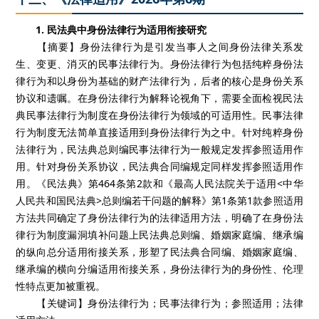
1. 民法典中身份法律行为适用衔接研究
【摘要】身份法律行为是引发当事人之间身份法律关系发
生、变更、消灭的民事法律行为。身份法律行为包括纯粹身份法
律行为和以身份为基础的财产法律行为，后者的核心是身份关系
协议和遗嘱。在身份法律行为解释论视角下，需要全面检视民法
典民事法律行为制度在身份法律行为领域的可适用性。民事法律
行为制度无法简单直接适用到身份法律行为之中。针对纯粹身份
法律行为，民法典总则编民事法律行为一般规定发挥参照适用作
用。针对身份关系协议，民法典合同编规定同样发挥参照适用作
用。《民法典》第464条第2款和《最高人民法院关于适用<中华
人民共和国民法典>总则编若干问题的解释》第1条第1款参照适用
方法共同确定了身份法律行为的法律适用方法，明确了在身份法
律行为制度漏洞填补问题上民法典总则编、婚姻家庭编、继承编
的纵向总分适用衔接关系，形塑了民法典合同编、婚姻家庭编、
继承编的横向分编适用衔接关系，身份法律行为的身份性、伦理
性特点更加被重视。
【关键词】身份法律行为；民事法律行为；参照适用；法律