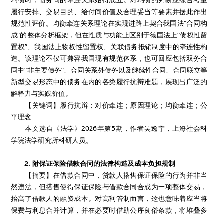
履行安排、交易目的、给付间价值及合理妥当等要素并据此作出
规范性评价。均衡牵连关系理论在实现进路上契合我国法“合同构
成”的整体分析框架，但在性质与功能上区别于德国法上“债权性留
置权”、我国法上物权性留置权、关联债务抵销制度中的牵连性构
造。该理论不仅可兼容我国现有规范体系，也可回应包括双务合
同中“非主要债务”、合同关系外债务以及继续性合同、合同联立等
新型交易形态中的债务在内的各类履行抗辩难题，展现出广泛的
解释力与实践价值。
【关键词】履行抗辩；对价牵连；原因理论；均衡牵连；公
平理念
本文选自《法学》2026年第5期，作者吴逸宁，上海社会科
学院法学研究所科研人员。
2. 附保证保险借款合同的法律构造及成本负担规制
【摘要】在借款合同中，贷款人搭售保证保险的行为并非当
然违法，但搭售使得保证保险与借款合同合成为一项整体交易，
抬高了借款人的融资成本。对高利管制而言，这也意味着应当将
保费与利息合并计算，并在必要时借助公序良俗条款，将堆叠多