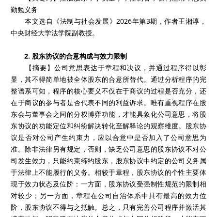
勤勉义务
本文选自《法制与社会发展》2026年第3期，作者王湘淳，
中央财经大学法学院副教授。
2. 股东协议的合意构成与效力限制
【摘要】公司意思表达于章程和决议，并通过程序得以彰
显，其不得简单地被全体股东的合意所替代。通过分析程序的完
整谱系可知，程序的核心要义不仅在于商议的过程是否充分，还
在于商议的参与者是否代表不同的利益诉求。唯有重视程序在股
东会与董事会之间的分权博弈功能，才能具象化公司意思，将股
东协议的功能定位和纠纷解决转化至解释论的观察维度。股东协
议是否对公司产生约束力，应以合意中是否加入了公司意思为
准。除非法律另有规定，否则，缺乏公司意思的股东协议不对公
司发生效力，只能约束缔约股东，股东协议中约定的公司义务属
于法律上不能履行的义务。相较于章程，股东协议的个性主要体
现于效力状态及位阶：一方面，股东协议受强制性规范的限制相
对较少；另一方面，章程在公司自治体系中具有最高的效力位
阶，股东协议不得与之抵触。总之，只有完善公司程序并激活其