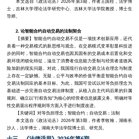
本文选自《政法论丛》2026年第3期，作者王国柱，法学博
士，吉林大学理论法学研究中心、吉林大学法学院教授，博士生
导师。
2. 论智能合约自动交易的法制契合
【摘要】智能合约自动交易不仅是一项技术创新应用，还代
表着一种交易模式的新思维与观念。在交易模式变革彰显科技进
步的同时，智能合约自动交易也因其固有的交易成本后置化和交
易环境闭锁化特征，滋生了消费者信息能力受制与经营者道德风
险加剧的现实问题。对此，我国现行自动交易立法在理念与制度
上存在一定缺憾。无疑，公平与效率的价值平衡是智能合约自动
交易法制回应的基本目标。为此，我国可尝试以对等负担理念为
基础进一步完善自动交易法律制度，从植入自主代码后果的归属
规则、确立以“行权告知”为核心的经营者信息披露义务、明确对等
性交易退出程序规则等方面入手进行制度改进。
【关键词】对等负担理念；智能合约；自动交易；法制
本文选自《政法论丛》2026年第3期，作者李牧翰，湖南长
沙人，法学博士，湖南大学法学院博士后、研究员。
十三、《法律适用》2026年第6期