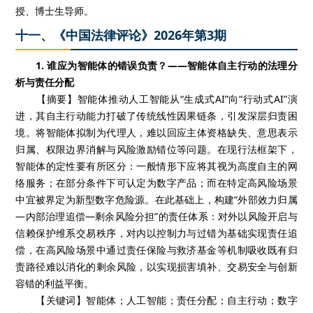
授、博士生导师。
十一、《中国法律评论》2026年第3期
1. 谁应为智能体的错误负责？——智能体自主行动的法理分
析与责任分配
【摘要】智能体推动人工智能从“生成式AI”向“行动式AI”演
进，其自主行动能力打破了传统线性因果链条，引发深层归责困
境。将智能体拟制为代理人，难以回应主体资格缺失、意思表示
归属、权限边界消解与风险激励错位等问题。在现行法框架下，
智能体的定性要有所区分：一般情形下应将其视为高度自主的网
络服务；在部分条件下可认定为数字产品；而在特定高风险场景
中宜被界定为新型数字危险源。在此基础上，构建“外部效力归属
—内部治理追偿—剩余风险分担”的责任体系：对外以风险开启与
信赖保护维系交易秩序，对内以控制力与过错为基础实现责任追
偿，在高风险场景中通过责任保险与救济基金等机制吸收既有归
责路径难以消化的剩余风险，以实现损害填补、交易安全与创新
容错的利益平衡。
【关键词】智能体；人工智能；责任分配；自主行动；数字