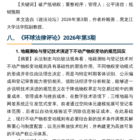
【关键词】破产抵销权；重整程序；管理人；公平清偿；抵
销预期
本文选自《政法论坛》2026年第3期，作者朴顺善，黑龙江
大学法学院副教授。
八、《环球法律评论》2026年第3期
1. 地籍测绘与登记技术演进下不动产物权变动的规范回应
【摘要】从法制史与比较法视角看，地籍测绘与登记技术对
不动产物权变动规则具有基础性的塑造作用。不同物权变动模式
的形成并非仅由法理念决定，而是与特定时期客体识别、公示编
成和登记审查能力密切相关。借助法经济学分析框架，能够进一
步说明技术演进的规范意义在于降低物权界定与交易过程中的测
量成本、管理成本与挫折成本。在数字技术语境下，三维地籍与
网签系统正引发范式变革。前者通过空间体元建模拓展可登记客
体范围，后者以自动化核验近乎消除信息验证成本。在此基础
上，现行不动产物权变动规则有必要结合新的技术条件调整其解
释重心与制度配套，以充分释放技术红利，并构建更为高效可靠
的不动产权公示体系。