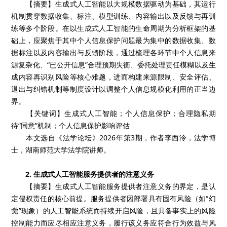
【摘要】生成式人工智能以大规模数据驱动为基础，其运行
机制贯穿数据收集、标注、模型训练、内容输出以及反馈与再训
练等多个阶段。在以生成式人工智能的生命周期为分析框架的基
础上，应聚焦于其中个人信息保护问题最为集中的数据收集、数
据标注以及内容输出与反馈阶段，通过梳理各环节中个人信息来
源复杂化、“已公开信息”合理预期失衡、委托处理责任模糊以及生
成内容再识别风险等核心难题，进而构建来源限制、安全评估、
退出与纠错机制等制度设计以调整个人信息规模化利用的正当边
界。
【关键词】生成式人工智能；个人信息保护；合理隐私期
待“同意”机制；个人信息保护影响评估
本文选自《法学论坛》2026年第3期，作者李西泠，法学博
士，湖南师范大学法学院讲师。
2. 生成式人工智能服务提供者的注意义务
【摘要】生成式人工智能服务提供者注意义务的界定，是认
定侵权责任的核心前提。服务提供者因部署具有固有风险（如“幻
觉”现象）的人工智能系统而持续开启风险，且具备事实上的风险
控制能力而应尽相应注意义务，履行该义务应符合行为效益与风