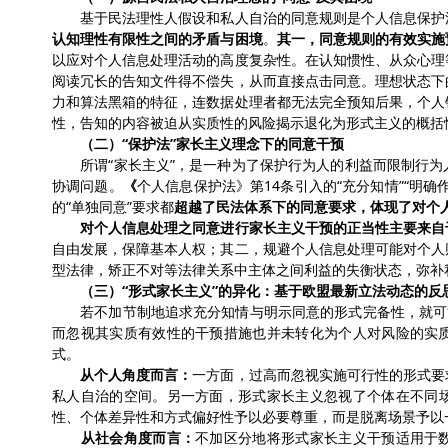
基于民法理性人假设和私人自治的
同意规则是个人信息保护
认知理性有限性之间的矛盾与困境
。
其一，
同意规则的有效实施
以应对个人信息处理活动的高度复杂性。
在认知惯性、从众心理
阅读冗长的告知文件得不偿失，从而直接点击同意。理想状态下
力和算法黑箱的特征，
连数据
处理者都无法完全预知后果，
个人
性，告知的内容被迫从实质性的风险揭示退化为形式主义的概括
（
二
）
“保护法”家长主义理念下的同意干预
所谓
“家长主义”，
是一种为了保护行为人的利益而限制行为
协调问题。
《
个人信息保护法》第
14条引入的“充分知情”“明
的“单独同意”要求都
超越了民法体系下的同意要求，体现了对个
对个人信息处理之同意进行家长主义干预的正当性主要来自
自由发展，保障基本人权；其二，规避个人信息处理可能对个人
型法律，矫正不对等法律关系中主体之间利益的失衡状态，弥补
（
三
）
“形式家长主义”的异化：基于欧盟最新立法动态的反
若不加节制地
追求
充分知情与明示同意
的形式完备性
，
就可
而忽视其实质有效性
的干预措施也并未转化为个人对风险的实
式。
从个人角度而言：
一方面，过高而
忽视实施可行性的
形式要
私人自治的空间
。
另一方面，
形式家长主义忽视了个体在不同
性、
个体差异性
和方式偏好性予以必要尊重，而是脱离场景予以
从社会角度而言：
不加区分地将形式
家长主义干预适用于