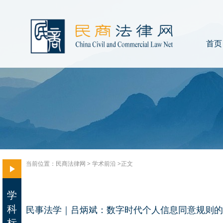
首页
当前位置：
民商法律网
>
学术前沿
>正文
学
科
民事法学｜吕炳斌：数字时代个人信息同意规则的
标