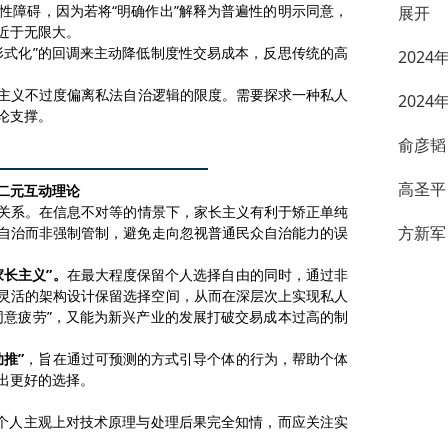
性障碍，
因为
若将
“明确作出”解释为普遍性的明示同意，
展开
近于无限大。
形式化”的回调来主动降低制度性交易成本，
反思
传统的高
202
主义
不过度偏离
私法自治逻辑的限度。
需要
探求一种私人
202
论支撑。
俞彦韬
高圣平
二元互动理论
关系。在信息不对
等
的情景下，
家长主义有利于矫正单纯
方新军
自治而非强制管制
，避免走向忽视普通民众自治能力的误
家长主义”。
在最大程度保留个人选择自由的同时，通过非
灵活的架构设计保留选择空间，从而在深层次上实现私人
同意疲劳”，又能为新兴产业的发展打破交易成本过高的制
助推”
，
旨在通过可预测的方式引导个体的行为，帮助个体
出更好的选择。
个人主观上对技术原理与处理后果完全知情，而应
关注实