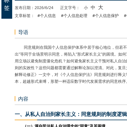
大
签
中
发布日期：2026/6/24
正文字号：
小
文章标签：
#个人信息
#个人信息处理
#个人信息保护
导语
同意规则在我国个人信息保护体系中居于核心地位，但若不加辨
出”等同于全场景明示同意，将陷入“形式家长主义”的困境。如
用立场以避免制度僵化危机？如何避免家长主义干预对私人自治
则的实效性？这些问题都需要通过解释论加以澄清。对此，复旦
解释论修正》一文中，对《个人信息保护法》同意规则进行释义
本，超越形式束缚，形塑一种适应数字时代发展需求的同意秩序
内容
一、从私人自治到家长主义：同意规则的制度逻辑
（
一
）源自民法私人自治理念的
“同意”及其困境