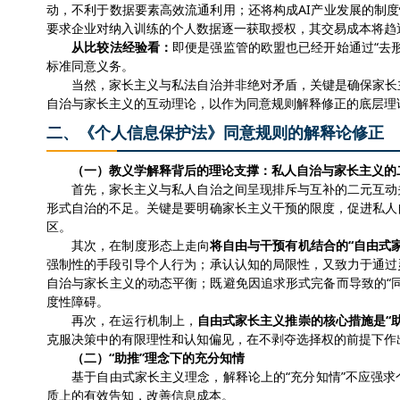
动，不利于数据要素高效流通利用
；
还
将构成
AI产业发展的
制度
要求企业对
纳入训练的
个人数据逐一获取授权，其交易成本将趋
从比较法经验看：
即便是强监管的欧盟也已经开始通过
“去
标准同意义务。
当然，
家长主义与私法自治并非绝对矛盾，
关键是确保
家长
自治与家长主义的互动理论，以作为同意规则解释修正的底层理
二、《个人信息保护法》同意规则的解释论修正
（
一
）教义学解释背后的理论支撑：私人自治与家长主义的
首先，
家长主义
与私人自治
之间呈现排斥与互补的二元互动
形式自治的不足
。
关键是要明确家长主义干预的限度，促进私人
区。
其次，
在制度形态上走向
将自由与干预有机结合的
“自由式
强制性的手段引导个人行为；承认认知的局限性，又致力于通过
自治与家长主义的动态平衡；
既避免因追求形式完备而导致的
“
度性障碍。
再次，在运行机制上，
自由式家长主义推崇的核心措施是
“
克服
决策中的
有限理性和认知偏见，在不剥夺选择权的前提下作
（
二
）
“助推”理念下的充分知情
基于自由式家长主义理念，
解释论上的
“充分知情”
不应强求
质上的有效告知
，改善信息成本。