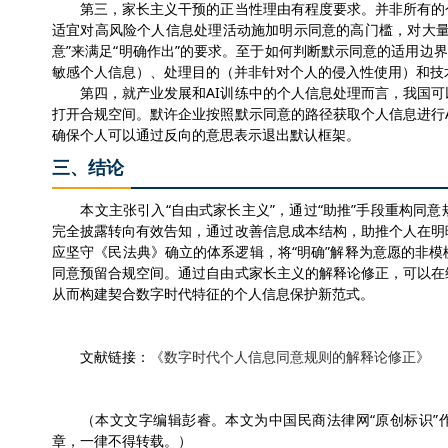
第三，家长主义干预的正当性理由有程度要求。并非所有的
适宜
对高风险个人信息处理活动
施加明示同意的高门槛，对大
意”来满足“明确作出”的要求。
至于如何判断
默示同意的适用边界
敏感个人信息
）、处理目的（
并非
针对个人的侵入性使用
）和技
第四，就产业发展和
AI训练中的个人信息处理而言，我国可
打开合规空间。
默许
企业按照默示同意的路径获取个人信息进行
确保个人可以通过反向的意思表示退出默认框架。
三、结论
本文主张引入
“自由式家长主义”，通过“助推”手段重构同意
完全披露转向有效告知，通过改善信息成本结构，助推个人在明
应坚守《民法典》确立的体系逻辑，将
“明确”解释为意愿的非
同意预留合规空间。
通过自由式家长主义的解释论修正，可以在
从而构建契合数字时代特征的个人信息保护新范式。
文献链接：
《
数字时代个人信息同意规则的解释论修正
》
（本文文字编辑
彭睿
。本文为中国民商法律网
“原创标识
章，一律不得转载。）