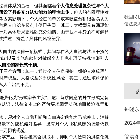
法律体系的基石，
但其面临着
个人信息处理复杂性
与
个人
预设了具备充分认知能力的理性主体
，
但
人的有限理性难
我国民
等因素影响下
，个人经过
简单的
成本收益分析
很容易
认为
债法总
的私人自治在起点上便已失灵。
其二，
大模型具有涌现能
针对具体后果
更难以充分知情
。由于技术本身的不可解释
性描述，
掩盖了具体
的
风险差异。
人自由的法律干预模式，其间存在私人自治与法律干预的
确作出”以及其他条款针对敏感个人信息处理等特殊情形引入
人自治的家长式干预。
于三个方面：
其一，通过个人信息保护，维护人格尊严与
财产权益、人格权益的系统性风险；其三，通过倾斜保护
私人自治的不足。
思
能异化为
“形式家长主义”。这种
苛求
同意的外在形式完备
质认识，法律文本上的严苛要求因无法落地而被迫流于形
钭晓东
求，
易对个人自我判断和自由决定的能力形成冲击，
消解
202
场景下的隐私偏好差异，
没有对
个人隐私意愿的场景依赖
一刀切的规范。
管洪彦
数字产业，
将
会推高合规成本，
抑制个人信息的规模化流