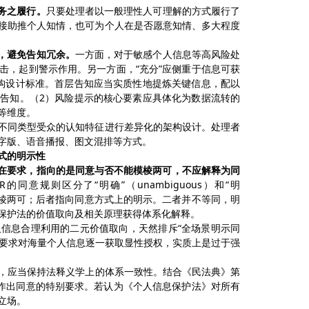
务
之
履行。
只要处理者以一般理性人可理解的方式履行了
接助推个人知情
，
也可为个人在是否愿意知情、多大程度
，
避免告知冗余
。
一方面，
对于敏感个人信息等高风险处
击，起到警示作用。
另一方面，
“充分”应侧重于信息可获
构设计标准。
首层告知应当实质性地提炼关键信息，配以
层告知。
（
2
）风险提示
的
核心要素应具体化为
数据流转的
等维度
。
不同类型受众的认知特征进行差异化的架构设计。
处理者
字版、语音播报、图文混排等方式。
式的明示性
在要求，指向的是同意与否不能模棱两可，
不应解释为同
PR的同意规则区分了“明确”（unambiguous）和“明
不能模棱两可；后者指向同意方式上的明示。二者并不等同，明
保护法的价值取向及相关原理获得体系化解释。
人信息合理利用的二元价值取向，
天然排斥
“
全场景明示同
要求对
海量个人信息
逐一获取显性授权，实质上是
过于强
，
应当保持法
释义学
上的体系一致性。
结合《民法典》第
作出
同意的特别要求
。若认为《个人信息保护法》对所有
立场。