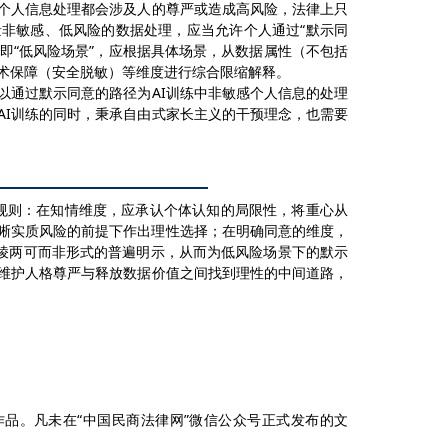
个人信息处理都会涉及人的尊严或造成高风险，法律上只
量非敏感、低风险的数据处理，应当允许
个人
通过
“默示同
即
“低风险场景”，
应根据
具体场景，从数据属性（
不包括
术保障（
安全脱敏
）
等
维度进行综合限缩解释。
以通过默示同意的路径为AI训练中非敏感个人信息的处理
AI训练的
同时
，秉承自由式家长主义的干预理念，也需要
规则：
在知情维度，应承认个体认知的局限性，将重心从
晰实质风险的前提下作出理性选择；在明确同意
的
维度，
模棱两可而非形式的普遍明示，从而为低风险场景下的默示
维护人格尊严与释放数据价值之间找到理性的中间道路，
”作品。凡未在“中国民商法律网”微信公众号正式发布的文