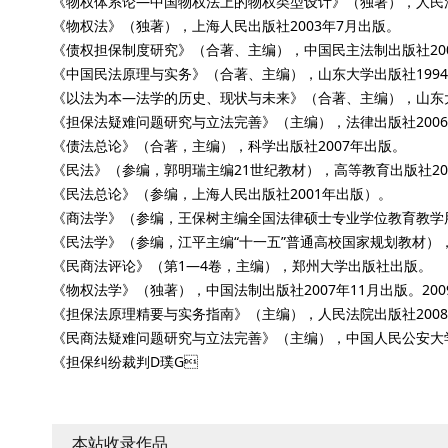
《物权体系论—中国物权法上的物权类型设计》（独著），人民法
《物权法》（独著），上海人民出版社2003年7月出版。
《债权担保制度研究》（合著、主编），中国民主法制出版社20
《中国民法原理与实务》（合著、主编），山东大学出版社199
《以法为本—法学的历史、现状与未来》（合著、主编），山东大
《担保法疑难问题研究与立法完善》（主编），法律出版社200
《债法总论》（合著，主编），科学出版社2007年出版。
《民法》（参编，郭明瑞主编21世纪教材），高等教育出版社2003
《民法总论》（参编，上海人民出版社2001年出版）。
《商法学》（参编，王保树主编全国法律硕士专业学位教育教学用
《民法学》（参编，江平主编“十一五”普通高校国家规划教材），
《民商法评论》（第1—4卷，主编），郑州大学出版社出版。
《物权法学》（独著），中国法制出版社2007年11月出版。2
《担保法原理精要与实务指南》（主编），人民法院出版社200
《民商法疑难问题研究与立法完善》（主编），中国人民公安大学
《担保纠纷裁判D璞G
本站收录作品