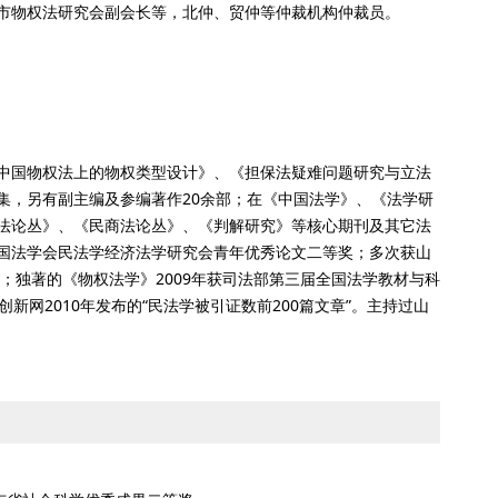
市物权法研究会副会长等，北仲、贸仲等仲裁机构仲裁员。
中国物权法上的物权类型设计》、《担保法疑难问题研究与立法
集，另有副主编及参编著作20余部；在《中国法学》、《法学研
法论丛》、《民商法论丛》、《判解研究》等核心期刊及其它法
国法学会民法学经济法学研究会青年优秀论文二等奖；多次获山
；独著的《物权法学》2009年获司法部第三届全国法学教材与科
新网2010年发布的“民法学被引证数前200篇文章”。主持过山