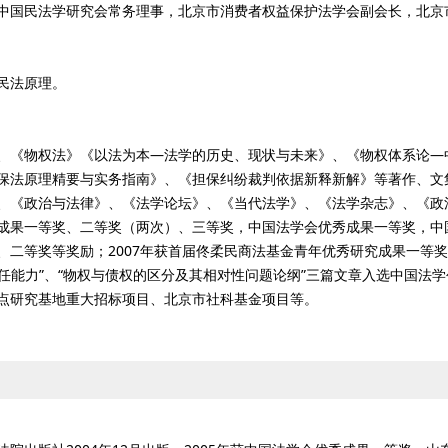
中国民法学研究会常务理事，北京市消费者权益保护法学会副会长，北京
民法原理。
、《物权法》《以法为本—法学的历史、现状与未来》、《物权体系论—
保法原理精要与实务指南》、《担保纠纷裁判依据新释新解》等著作、文
、《政治与法律》、《法学论坛》、《当代法学》、《法学杂志》、《政
成果一等奖、二等奖（两次）、三等奖，中国法学会优秀成果一等奖，中
二等奖等奖励；2007年获首届佟柔民商法基金青年优秀研究成果一等奖
任能力”、“物权与债权的区分及其相对性问题论纲”三篇文章入选中国法学创
点研究基地重大招标项目、北京市社科基金项目等。