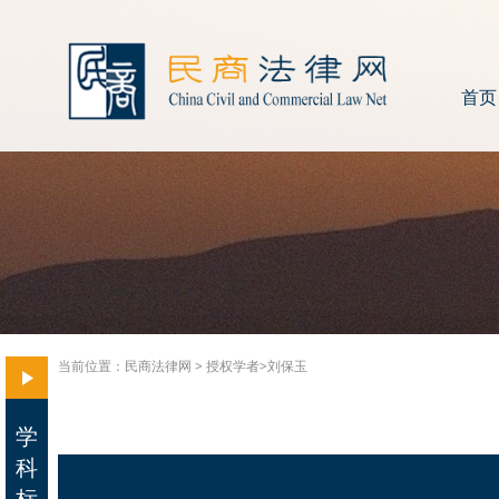
首页
当前位置：
民商法律网
>
授权学者>
刘保玉
学
科
标