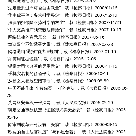
“司法遭遇艳照门”，载《检察日报》2008/04/02
“法定量刑过严可否自由裁量”，载《检察日报》2008/01/16
“华南虎事件：务求科学鉴定”，载《检察日报》2007/12/19
“法律的扫帚除不掉科学的灰尘”，载《检察日报》2007/11/21
“个人支票推广须突破法律瓶颈”，载《检察日报》2007-10-17
“网络法律的宣示意义”，载《检察日报》2007-05-16
“笔迹鉴定不能承受之重”，载《载检察日报》2007-02-28
“网络通缉/通报”的法律规制”，载《检察日报》2007-01-10
“如何用证据说话”，载《检察日报》2006-12-06
“错案对司法改革的另重意义”，载《检察日报》2006-11-15
“手机实名制的价值平衡”，载《检察日报》2006-10-11
“从超女大赛展望陪审制”，载《检察日报》2006-08-30
“中国不能作出“辛普森案”一样的判决”，载《检察日报》2006-06-
28
“为网络安全织一张法网”，载《人民法院报》2006-05-29
“确定交通事故认定书证据形式实无必要”，载《检察日报》2006-
05-16
“陪审制改革开弓没有回头箭”，载《检察日报》2006-03-15
“欧盟的自由法官制度”（与孙凰合著），载《人民法院报》2005-