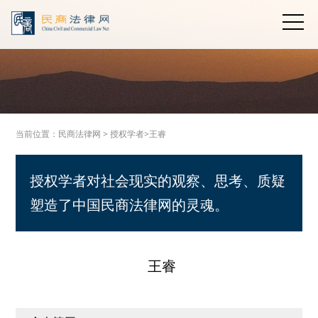
当前位置：
民商法律网
>
授权学者>
王睿
授权学者对社会现实的观察、思考、质疑
塑造了中国民商法律网的灵魂。
王睿