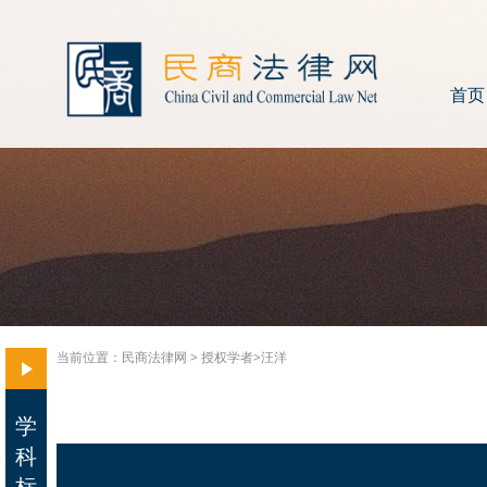
首页
当前位置：
民商法律网
>
授权学者>
汪洋
学
科
标