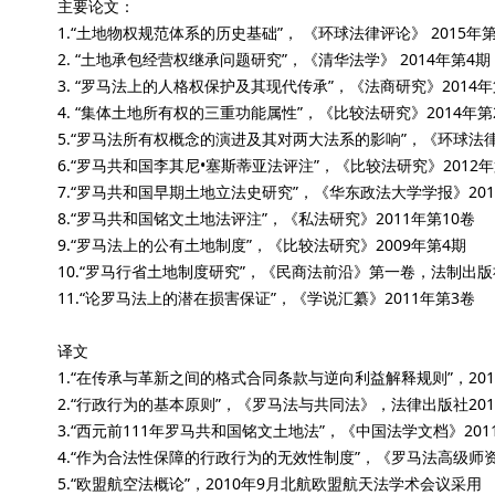
主要论文：
1.“土地物权规范体系的历史基础”， 《环球法律评论》 2015
2. “土地承包经营权继承问题研究”，《清华法学》 2014年第
3. “罗马法上的人格权保护及其现代传承”，《法商研究》2014
4. “集体土地所有权的三重功能属性”，《比较法研究》2014年
5.“罗马法所有权概念的演进及其对两大法系的影响”，《环球法律评
6.“罗马共和国李其尼•塞斯蒂亚法评注”，《比较法研究》2012年
7.“罗马共和国早期土地立法史研究”，《华东政法大学学报》201
8.“罗马共和国铭文土地法评注”，《私法研究》2011年第10卷
9.“罗马法上的公有土地制度”，《比较法研究》2009年第4期
10.“罗马行省土地制度研究”，《民商法前沿》第一卷，法制出版社
11.“论罗马法上的潜在损害保证”，《学说汇纂》2011年第3卷
译文
1.“在传承与革新之间的格式合同条款与逆向利益解释规则”，20
2.“行政行为的基本原则”，《罗马法与共同法》，法律出版社201
3.“西元前111年罗马共和国铭文土地法”，《中国法学文档》201
4.“作为合法性保障的行政行为的无效性制度”，《罗马法高级师资
5.“欧盟航空法概论”，2010年9月北航欧盟航天法学术会议采用