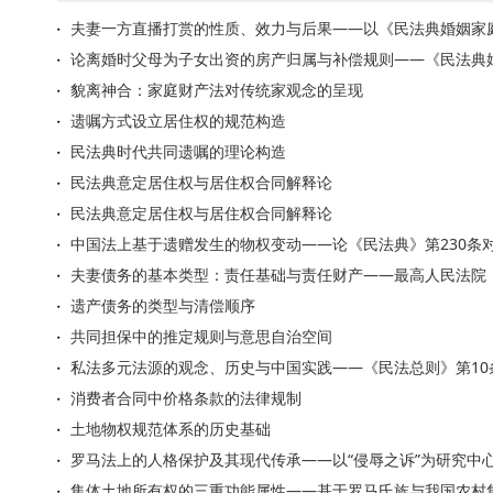
夫妻一方直播打赏的性质、效力与后果——以《民法典婚姻家
论离婚时父母为子女出资的房产归属与补偿规则——《民法典
貌离神合：家庭财产法对传统家观念的呈现
遗嘱方式设立居住权的规范构造
民法典时代共同遗嘱的理论构造
民法典意定居住权与居住权合同解释论
民法典意定居住权与居住权合同解释论
中国法上基于遗赠发生的物权变动——论《民法典》第230条
夫妻债务的基本类型：责任基础与责任财产——最高人民法院
遗产债务的类型与清偿顺序
共同担保中的推定规则与意思自治空间
私法多元法源的观念、历史与中国实践——《民法总则》第10
消费者合同中价格条款的法律规制
土地物权规范体系的历史基础
罗马法上的人格保护及其现代传承——以“侵辱之诉”为研究中
集体土地所有权的三重功能属性——基于罗马氏族与我国农村