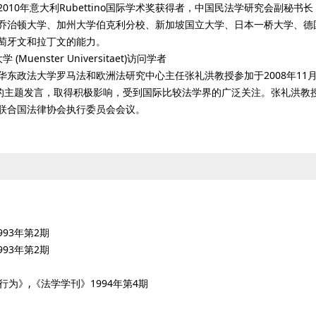
10年意大利Rubettino国际学术奖获得者，中国民法学研究会副秘
乔治顿大学、加州大学伯克利分校、新加坡国立大学、日本一桥大学、德
萄牙文和拉丁文的能力。
nster Universitaet)访问学者
y)邀请，华东政法大学罗马法和欧洲法研究中心主任张礼洪教授参加于2008年
态的主题发言，取得积极影响，受到国际比较法学界的广泛关注。张礼洪教
联合国法律协会执行委员会会议。
93年第2期
93年第2期
为》,《法学学刊》1994年第4期
日