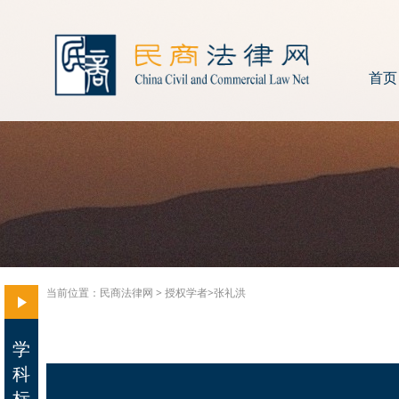
首页
当前位置：
民商法律网
>
授权学者>
张礼洪
学
科
标