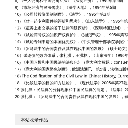
8) 《一人公司和中国公司立法》《法制经济》，1994年第4期
9) 《市场经济与民法传统》,《法学天地》，1994年第6期
10) 《公司转投资限制制度》,《法学》，1995年第3期
11) 《对一起专利案件的评析和思考》,《山东法学》，1995年第
12) 《证券上市交易的若干法律问题探析》,《深圳特区法制》，1
13) 《试论商号权的知识产权保护》,《知识产权》，1995年第3
14) 《试论专利申请的本国优先权》,《中央管理干部学院学报》1
15) 《罗马法中的合同责任及其在现代中国的发展》（硕士论文）
16）试论债的效力体系，张礼洪，王洪林，《山东法学》1996年
16) 《中国习惯和中国民法的法典化》（意大利文标题：consuetudini cines
17) 《意大利的国家豁免制度》, 欧洲法通讯，第5辑，法律出版社,
18) The Codification of the Civil Law in China: History, C
18. 《比较法学的目的和方法论》，《现代法学》2005年第27卷
19.张礼洪：民法典的分解现象和中国民法典的制定，《法学》2006
20.张礼洪：《罗马法中的合同责任及其在现代中国的发展》，载
本站收录作品