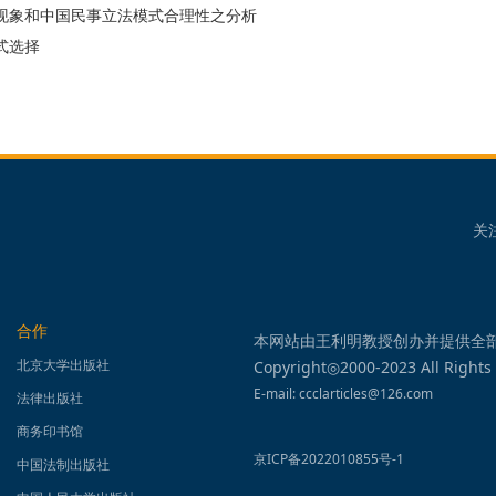
现象和中国民事立法模式合理性之分析
式选择
关
合作
本网站由王利明教授创办并提供全
北京大学出版社
Copyright◎2000-2023 All Rights
E-mail: ccclarticles@126.com
法律出版社
商务印书馆
京ICP备2022010855号-1
中国法制出版社