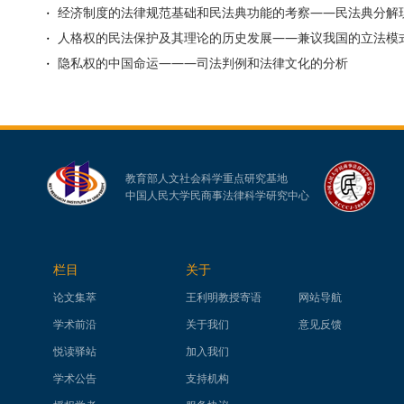
经济制度的法律规范基础和民法典功能的考察——民法典分解
人格权的民法保护及其理论的历史发展——兼议我国的立法模
隐私权的中国命运———司法判例和法律文化的分析
教育部人文社会科学重点研究基地
中国人民大学民商事法律科学研究中心
栏目
关于
论文集萃
王利明教授寄语
网站导航
学术前沿
关于我们
意见反馈
悦读驿站
加入我们
学术公告
支持机构