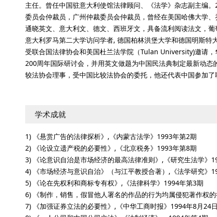
主任。曾任中国驻意大利使馆法律顾问、《法学》杂志副主编。20
委员会仲裁员，广州仲裁委员会仲裁员，曾经在美国哈佛大学、
通晓英文、意大利文、德文、西班牙文，具备流利阅读法文，葡
意大利罗马第二大学访问学者, 德国柏林洪堡大学和德国明斯特大学 (Mue
受联合国法律协会和美国杜兰法学院（Tulan Universit
200周年国际研讨会，并用英文做题为中国民法典制定最新动
较法协会理事，受中国比较法协会的委托，他还代表中国参加了
学术成就
1) 《悬赏广告的法律探析》,《内蒙古法学》1993年第2期
2) 《论设立遗产税的必要性》,《北京税务》1993年第8期
3) 《论意识自治是市场经济的最高法律准则》,《研究生法学》19
4) 《市场经济与意识自治》（与江平教授合著）,《法学研究》19
5) 《论在先权利和商标专有权》,《法律科学》1994年第3期
6) 《制作，销售，假冒他人署名的作品的行为均属侵犯著作权的行
7) 《加强证券立法的必要性》,《中华工商时报》1994年8月24